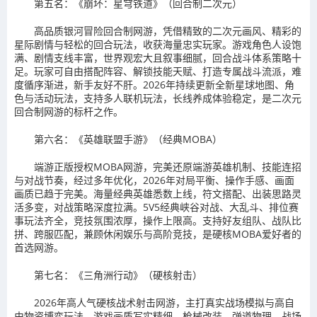
第五名：《崩坏：星穹铁道》（回合制二次元）
高品质银河冒险回合制网游，凭借精致的二次元画风、精彩的
星际剧情与轻松的回合玩法，收获海量忠实玩家。游戏角色人设饱
满、剧情支线丰富，世界观宏大且叙事细腻，回合战斗体系策略十
足。玩家可自由搭配阵容、解锁技能天赋、打造专属战斗流派，难
度循序渐进，新手友好不肝。2026年持续更新全新星球地图、角
色与活动玩法，支持多人联机玩法，长线养成体验稳定，是二次元
回合制网游的标杆之作。
第六名：《英雄联盟手游》（经典MOBA）
端游正版授权MOBA网游，完美还原端游英雄机制、技能连招
与对战节奏，经过多年优化，2026年对局平衡、操作手感、画面
画质已趋于完美。海量经典英雄悉数上线，符文搭配、出装思路灵
活多变，对战策略深度拉满。5V5经典峡谷对战、大乱斗、排位赛
事玩法齐全，竞技氛围浓厚，操作上限高。支持好友组队、战队比
拼、跨服匹配，兼顾休闲娱乐与高阶竞技，是硬核MOBA爱好者的
首选网游。
第七名：《三角洲行动》（硬核射击）
2026年高人气硬核战术射击网游，主打真实战场模拟与高自
由物资博弈玩法。游戏画质写实精细，枪械改装、弹道物理、战场