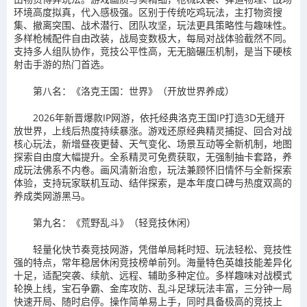
环境高度拟真，代入感极强。区别于传统吃鸡玩法，主打物资搜
集、撤离突围、战术潜行、团队攻坚，玩法更具策略性与趣味性。
多样枪械配件自由改装，战局变数极大，每局对战体验截然不同。
支持多人组队协作，竞技公平性高，无无脑碾压机制，是当下硬核
射击手游的热门首选。
第八名：《洛克王国：世界》（开放世界养成）
2026年新晋爆款IP网游，依托经典洛克王国IP打造3D无缝开
放世界，上线后热度持续暴涨。游戏还原经典精灵捕捉、回合对战
核心玩法，新增昼夜更替、天气变化、场景互动等全新机制，地图
探索自由度大幅提升。全系精灵可免费获取，无强制抽卡套路，养
成玩法佛系不内卷。画风清新治愈，玩法兼顾怀旧情怀与全新探索
体验，支持玩家联机互动、结伴探索，是本年度口碑与热度双高的
养成类网游黑马。
第九名：《荒野乱斗》（轻竞技休闲）
轻量化快节奏竞技网游，凭借单局耗时短、玩法轻松、竞技性
强的特点，常年稳居休闲竞技榜单前列。海量特色英雄技能差异化
十足，适配突袭、续航、远程、辅助多种定位。多样趣味对战模式
轮换上线，宝石争霸、金库攻防、乱斗足球玩法丰富，三分钟一局
快速开局、随时启停。操作简单易上手，同时具备极高的竞技上