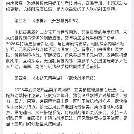
由度极高。游戏兼顾休闲娱乐与竞技对抗，赛季手册、主题活动持
续更新，长线耐玩度拉满，是大众最爱的多人联机射击网游。
第三名：《原神》（开放世界RPG）
主机级画质的二次元开放世界网游，凭借极致的美术质感、宏
大的世界观与饱满的剧情叙事，常年稳居全球手游热门榜单。
2026年持续更新全新区域、角色与剧情篇章，地图探索内容不断
扩容，元素反应战斗体系玩法深度十足。玩家可自由探索广袤大
陆，解锁秘境挑战、解谜探索、角色养成等多元内容，支持联机组
队刷本、互动探索。无强制竞技内卷，兼顾单人沉浸游玩与多人社
交互动，画面、剧情与玩法品质稳居同类手游前列。
第四名：《永劫无间手游》（武侠战术竞技）
2026年武侠吃鸡品类顶流网游，完美移植端游核心玩法，适
配移动端操作逻辑，热度持续飙升。独创冷兵器博弈对战体系，振
刀、蓄力、闪避、连招博弈感十足，区别于传统枪战吃鸡，武侠格
斗手感极具特色。多张古风武侠地图场景精美，角色技能风格各
异，搭配魂玉、武器搭配系统，每局对战策略灵活多变。支持三人
组队开黑，兼顾操作上限与战术玩法，国风武侠竞技氛围浓厚，是
当下最热门的创新型竞技网游。