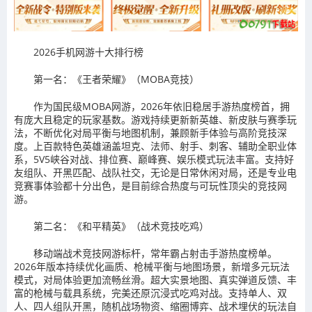
2026手机网游十大排行榜
第一名：《王者荣耀》（MOBA竞技）
作为国民级MOBA网游，2026年依旧稳居手游热度榜首，拥
有庞大且稳定的玩家基数。游戏持续更新新英雄、新皮肤与赛季玩
法，不断优化对局平衡与地图机制，兼顾新手体验与高阶竞技深
度。上百款特色英雄涵盖坦克、法师、射手、刺客、辅助全职业体
系，5V5峡谷对战、排位赛、巅峰赛、娱乐模式玩法丰富。支持好
友组队、开黑匹配、战队社交，无论是日常休闲对局，还是专业电
竞赛事体验都十分出色，是目前综合热度与可玩性顶尖的竞技网
游。
第二名：《和平精英》（战术竞技吃鸡）
移动端战术竞技网游标杆，常年霸占射击手游热度榜单。
2026年版本持续优化画质、枪械平衡与地图场景，新增多元玩法
模式，对局体验更加流畅丝滑。超大实景地图、真实弹道反馈、丰
富的枪械与载具系统，完美还原沉浸式吃鸡对战。支持单人、双
人、四人组队开黑，随机战场物资、缩圈博弈、战术埋伏的玩法自