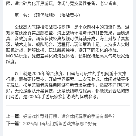
限，适合碎片化开黑游玩，休闲与竞技属性兼备，老少皆宜。
第十名：《现代战舰》（海战竞技）
全球高人气硬核海战竞技网游，是小众题材中的顶流作品。游
戏高度还原真实战舰模型、海上战场环境与弹道打击效果，画质逼
真、音效沉浸。涵盖多款经典战舰可供解锁养成，海上对战节奏紧
凑，战术走位、舰队配合、远程打击玩法策略十足。支持多人实时
联机对战、跨服比拼，玩法新颖独特，避开了同质化的枪战、
MOBA玩法，凭借差异化的海战体验，长期保持超高人气与玩家活
跃度。
以上就是2026年综合热度、口碑与可玩性的手机网游十大排
行榜，覆盖硬核竞技、开放世界探索、二次元养成、休闲对战等多
元玩法。榜单兼顾老牌经典网游与新晋爆款佳作，适配不同游玩喜
好，无论是组队开黑竞技，还是长线养成探索，都能找到合适的热
门网游，是2026年手游玩家换新游戏的优质参考。
上一篇：
好游戏推荐排行榜，适合休闲玩家的手游有哪些？
下一篇：
2026高口碑热门捕鱼游戏推荐哪个好玩