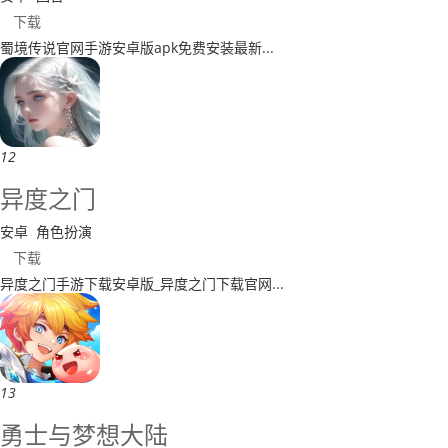
下载
蜀境传说官网手游安卓版apk免费安装最新...
12
异度之门
安卓
角色扮演
下载
异度之门手游下载安卓版_异度之门下载官网...
13
​勇士与梦想大陆