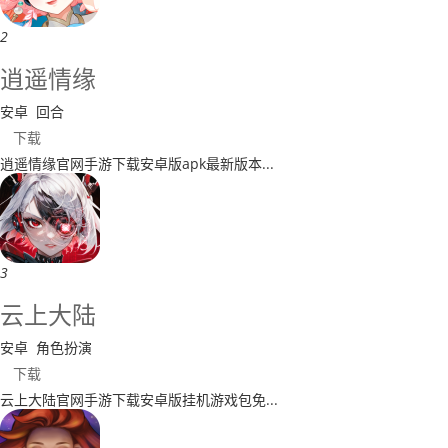
2
逍遥情缘
安卓
回合
下载
逍遥情缘官网手游下载安卓版apk最新版本...
3
​云上大陆
安卓
角色扮演
下载
​云上大陆官网手游下载安卓版挂机游戏包免...