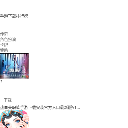
手游下载排行榜
传奇
角色扮演
卡牌
策略
1
下载
热血美职篮手游下载安装官方入口最新版V1...