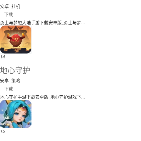
安卓
挂机
下载
​勇士与梦想大陆手游下载安卓版_勇士与梦...
14
地心守护
安卓
策略
下载
​地心守护手游下载安卓版_地心守护游戏下...
15