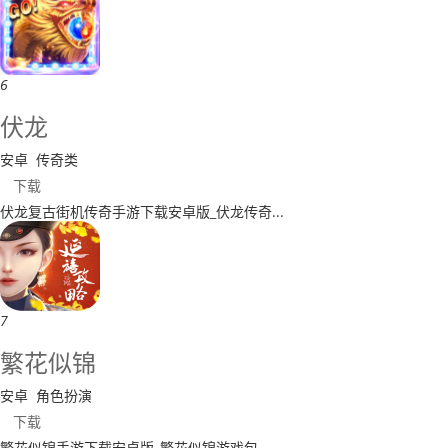
6
伏龙
安卓
传奇类
下载
伏龙复古街机传奇手游下载安卓版_伏龙传奇...
7
​繁花似锦
安卓
角色扮演
下载
​繁花似锦手游下载安卓版_繁花似锦游戏包...