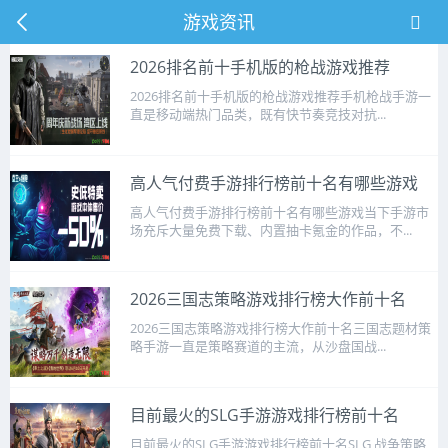
游戏资讯
2026排名前十手机版的枪战游戏推荐
2026排名前十手机版的枪战游戏推荐手机枪战手游一
直是移动端热门品类，既有快节奏竞技对抗...
高人气付费手游排行榜前十名有哪些游戏
高人气付费手游排行榜前十名有哪些游戏当下手游市
场充斥大量免费下载、内置抽卡氪金的作品，不...
2026三国志策略游戏排行榜大作前十名
2026三国志策略游戏排行榜大作前十名三国志题材策
略手游一直是策略赛道的主流，从沙盘国战...
目前最火的SLG手游游戏排行榜前十名
目前最火的SLG手游游戏排行榜前十名SLG 战争策略