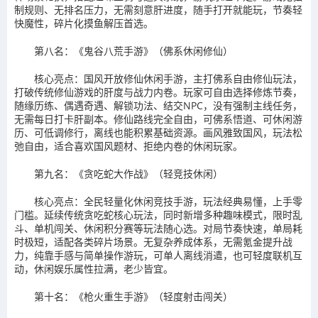
制规则、无排名压力，无需刻意肝进度，随手打开就能玩，节奏轻
快魔性，碎片化摸鱼解压首选。
第八名：《鬼谷八荒手游》（佛系休闲修仙）
核心亮点：国风开放修仙休闲手游，主打佛系自由修仙玩法，
打破传统修仙游戏的肝度与战力内卷。玩家可自由选择修炼节奏，
随缘历练、偶遇奇遇、解锁功法、结交NPC，没有强制主线任务，
无需每日打卡肝副本。修仙路线完全自由，可佛系悟道、可休闲游
历、可低调修行，离线也能积累基础资源。画风雅致国风，玩法松
弛自由，适合喜欢国风题材、拒绝内卷的休闲玩家。
第九名：《贪吃蛇大作战》（轻竞技休闲）
核心亮点：全民轻量化休闲竞技手游，玩法经典易懂，上手零
门槛。延续传统贪吃蛇核心玩法，同时新增多种趣味模式，限时乱
斗、单机闯关、休闲积分赛等玩法随心选。对局节奏快速，单局耗
时极短，适配各类碎片场景。无复杂养成体系，无需氪金提升战
力，纯靠手感与简单操作游玩，可单人离线消遣，也可轻度联机互
动，休闲娱乐属性拉满，老少皆宜。
第十名：《枪火重生手游》（轻度射击闯关）