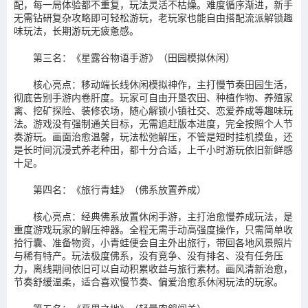
配，每一局体验都不重复，玩法灵活不枯燥。难度循序渐进，新手
无需钻研复杂攻略即可轻松游玩，老玩家也能自由搭配流派解锁趣
味玩法，长期游玩无疲惫感。
第三名：《星露谷物语手游》（田园模拟休闲）
核心亮点：移动端长线休闲模拟神作，主打慢节奏田园生活，
彻底告别手游内卷肝度。玩家可自由开垦农田、种植作物、养殖家
禽、挖矿探险、装修农场，随心解锁小镇社交、恋爱养成等趣味玩
法。游戏没有强制通关目标，无需追赶版本进度，完全按照个人节
奏游玩。画面治愈温馨，玩法松弛解压，不管是短时挂机摸鱼，还
是长时间沉浸式养老种田，都十分合适，上千小时游玩依旧新鲜感
十足。
第四名：《旅行青蛙》（佛系放置养成）
核心亮点：经典佛系放置休闲手游，主打治愈慢养成玩法，是
重度游戏玩家的解压神器。全程无需手动高强度操作，只需简单收
拾行囊、准备物资，小青蛙便会自主外出旅行，带回各地风景照片
与稀有特产。玩法极度佛系，没有竞争、没有排名、没有任务压
力，离线期间依旧可以自动积累收益与旅行素材。画风清新治愈，
节奏舒缓温柔，适合喜欢慢节奏、偏爱治愈系休闲玩法的玩家。