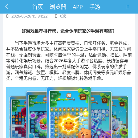
首页
浏览器
APP
手游
2026-05-26 15:34:22
0
次
好游戏推荐排行榜，适合休闲玩家的手游有哪些？
当下手游市场大多主打高强度竞技、日常肝任务、氪金养成，
并不适合轻度休闲玩家。休闲玩家更偏爱上手零门槛、无需长时间
在线、无强制氪金、可随时启停**的手游，适配通勤、摸鱼、睡前
等碎片化娱乐场景。结合2026年各大手游平台热度、长线留存与
普通玩家真实口碑，筛选出一批适配休闲党、佛系玩家的优质手
游，涵盖解谜、放置、模拟、轻度卡牌、休闲闯关等多元轻娱乐品
类，全程无内卷、无压力，轻松解锁纯粹游戏乐趣。