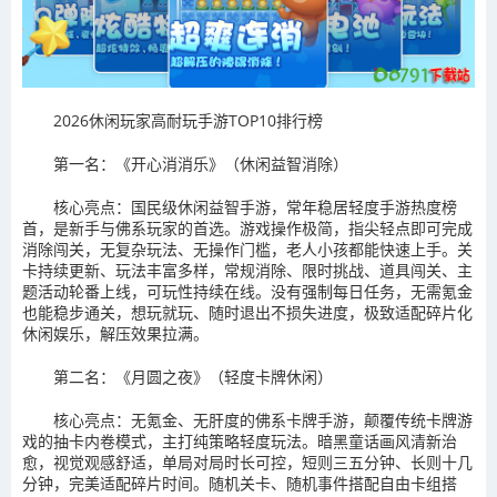
2026休闲玩家高耐玩手游TOP10排行榜
第一名：《开心消消乐》（休闲益智消除）
核心亮点：国民级休闲益智手游，常年稳居轻度手游热度榜
首，是新手与佛系玩家的首选。游戏操作极简，指尖轻点即可完成
消除闯关，无复杂玩法、无操作门槛，老人小孩都能快速上手。关
卡持续更新、玩法丰富多样，常规消除、限时挑战、道具闯关、主
题活动轮番上线，可玩性持续在线。没有强制每日任务，无需氪金
也能稳步通关，想玩就玩、随时退出不损失进度，极致适配碎片化
休闲娱乐，解压效果拉满。
第二名：《月圆之夜》（轻度卡牌休闲）
核心亮点：无氪金、无肝度的佛系卡牌手游，颠覆传统卡牌游
戏的抽卡内卷模式，主打纯策略轻度玩法。暗黑童话画风清新治
愈，视觉观感舒适，单局对局时长可控，短则三五分钟、长则十几
分钟，完美适配碎片时间。随机关卡、随机事件搭配自由卡组搭