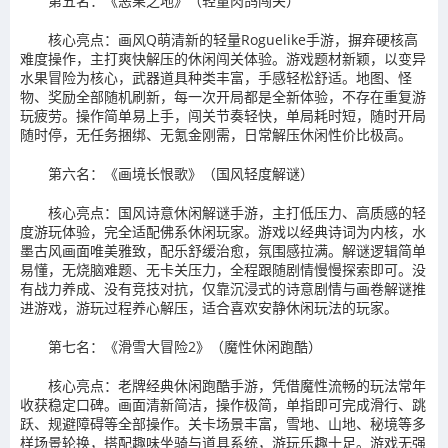
第五名：《恶果之地》（轻量肉鸽闯关）
核心亮点：画风Q萌清新的轻量Roguelike手游，摒弃硬核高
难度操作，主打爽快解压的休闲闯关体验。游戏题材新颖，以变异
水果冒险为核心，武器道具种类丰富，手感轻松舒适。地图、怪
物、奖励全部随机刷新，每一次开局都是全新体验，不存在重复游
玩疲劳。操作简单易上手，闯关节奏轻快，单局耗时短，随时开局
随时停，无任务捆绑、无氪金刚需，日常解压休闲性价比极高。
第六名：《画境长恨歌》（国风轻度解谜）
核心亮点：国风诗意休闲解谜手游，主打低压力、高质感的轻
度游玩体验，完全适配佛系休闲玩家。游戏以经典诗词为内核，水
墨古风画面唯美雅致，配乐舒缓治愈，氛围感拉满。解谜逻辑简单
易懂，无烧脑难题、无卡关压力，全程跟随剧情慢慢探索即可。没
有战力养成、没有竞技对抗，仅靠沉浸式的诗意剧情与画卷解谜推
进游戏，游玩过程养心解压，适合喜欢安静休闲玩法的玩家。
第七名：《滑雪大冒险2》（魔性休闲跑酷）
核心亮点：老牌经典休闲跑酷手游，凭借魔性流畅的玩法常年
收获稳定口碑。画面清新简洁，操作极简，单指即可完成滑行、跳
跃、规避障碍等全部操作。关卡场景丰富，雪地、山地、秘境等多
样场景轮换，搭配趣味坐骑与道具系统，游玩乐趣十足。游戏无强