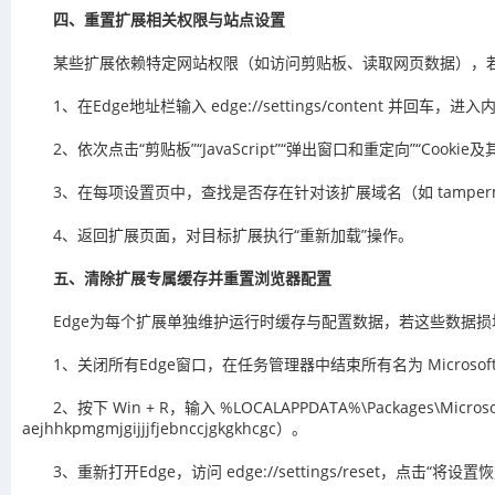
四、重置扩展相关权限与站点设置
某些扩展依赖特定网站权限（如访问剪贴板、读取网页数据），
1、在Edge地址栏输入 edge://settings/content 并回车，
2、依次点击“剪贴板”“JavaScript”“弹出窗口和重定向”“Co
3、在每项设置页中，查找是否存在针对该扩展域名（如 tampermon
4、返回扩展页面，对目标扩展执行“重新加载”操作。
五、清除扩展专属缓存并重置浏览器配置
Edge为每个扩展单独维护运行时缓存与配置数据，若这些数据
1、关闭所有Edge窗口，在任务管理器中结束所有名为 MicrosoftE
2、按下 Win + R，输入 %LOCALAPPDATA%\Packages\Mic
aejhhkpmgmjgijjjfjebnccjgkgkhcgc）。
3、重新打开Edge，访问 edge://settings/reset，