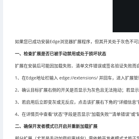
如果您已成功安装Edge浏览器扩展程序，但其开关处于灰色不
一、检查扩展是否已被手动禁用或处于损坏状态
扩展在安装后可能因加载失败、清单文件错误或签名验证失败而自
1、在Edge地址栏输入 edge://extensions/ 并回车，进入扩
2、确认目标扩展右侧的开关是否显示为灰色且无法拖动；若显示“
3、若启用后立即变灰或无反应，点击该扩展右下角的“详细信息”
4、在详情页中查看“状态”字段是否显示“加载失败”“清单错误”或
二、确保开发者模式已开启并重新加载扩展
部分扩展（尤其是手动加载的离线包）需依赖开发者模式才能正