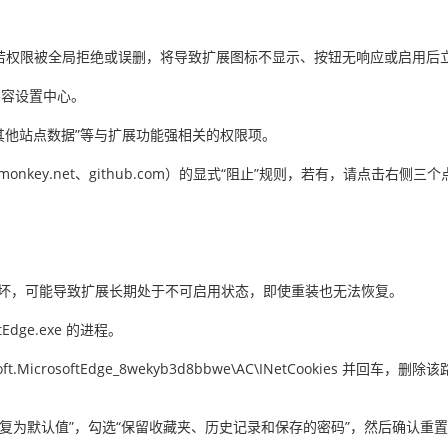
若权限被全局拒绝或误删，将导致扩展图标不显示、按钮无响应或启用后
进入内容设置中心。
okie及其他站点数据”等与扩展功能强相关的权限项。
key.net、github.com）的显式“阻止”规则，若有，请点击右侧三个
损坏，可能导致扩展长期处于不可启用状态，即使重装也无法恢复。
dge.exe 的进程。
rosoft.MicrosoftEdge_8wekyb3d8bbwe\AC\INetCookie
点击“将设置恢复为默认值”，勾选“保留收藏夹、历史记录和保存的密码”，然后确认重