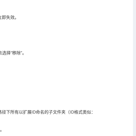
立即失效。
点选择“移除”。
s 并回车，删除该路径下所有以扩展ID命名的子文件夹（ID格式类似：
置。