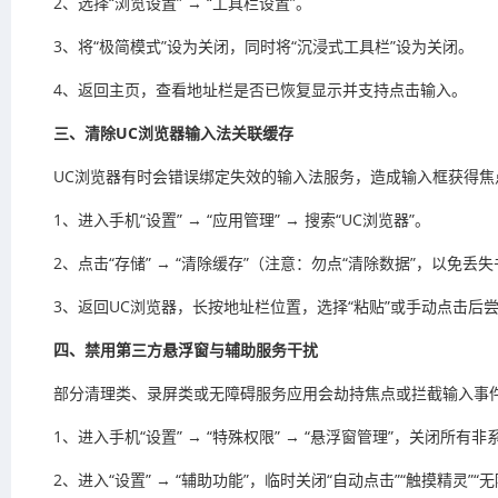
2、选择“浏览设置” → “工具栏设置”。
3、将“极简模式”设为关闭，同时将“沉浸式工具栏”设为关闭。
4、返回主页，查看地址栏是否已恢复显示并支持点击输入。
三、清除UC浏览器输入法关联缓存
UC浏览器有时会错误绑定失效的输入法服务，造成输入框获得
1、进入手机“设置” → “应用管理” → 搜索“UC浏览器”。
2、点击“存储” → “清除缓存”（注意：勿点“清除数据”，以免丢
3、返回UC浏览器，长按地址栏位置，选择“粘贴”或手动点击后
四、禁用第三方悬浮窗与辅助服务干扰
部分清理类、录屏类或无障碍服务应用会劫持焦点或拦截输入事
1、进入手机“设置” → “特殊权限” → “悬浮窗管理”，关闭所
2、进入“设置” → “辅助功能”，临时关闭“自动点击”“触摸精灵”