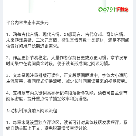
平台内容生态丰富多元
1、涵盖古代言情、现代言情、幻想现言、古代穿越、奇幻言情、
未来游戏悬疑、二次元言情、衍生言情等数十类题材，满足不同阅
读偏好的用户长期追更需求。
2、作品更新节奏稳定，大量作者保持日更或双更习惯，章节发布
时间集中在晚间黄金时段，便于读者形成固定阅读习惯。
3、文本呈现注重排版可读性，正文段落间距适中，字体大小适配
主流屏幕，夜间模式切换流畅，减少长时间阅读带来的视觉疲劳。
4、支持章节内关键词高亮标记与段落折叠功能，读者可自主调节
阅读密度，提升重点情节捕捉效率和沉浸感。
互动机制深度融入阅读流程
1、每章末尾设置独立评论区，读者可针对具体段落发表短评，系
统自动关联上下文，避免脱离情节空泛讨论。