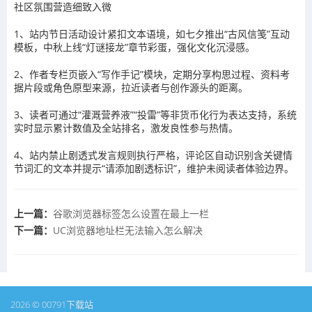
社区氛围营造细致入微
1、站内节日活动设计紧扣文本语境，如七夕推出“古风信笺”互动
模板，中秋上线“灯谜接龙”章节彩蛋，强化文化沉浸感。
2、作者专栏页嵌入“写作手记”模块，定期分享构思过程、资料考
据片段或角色原型来源，拉近读者与创作源头的距离。
3、读者可通过“灌溉营养液”“投雷”等非货币化行为表达支持，系统
实时显示累计数值及全站排名，激发良性参与热情。
4、站内禁止剧透式发言规则执行严格，评论区自动识别含关键情
节词汇的文本并提示“请添加剧透标识”，维护未阅读者体验边界。
上一篇：
谷歌浏览器标签怎么设置在最上一栏
下一篇：
UC浏览器地址栏无法输入怎么解决
2026 © 00791下载站