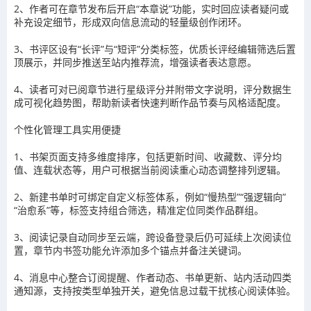
2、作者可在章节发布后开启“本章说”功能，实时回应读者疑问或
补充设定细节，形成双向信息流动的轻量级创作闭环。
3、书评区设有“长评”与“短评”分类标签，优质长评经编辑筛选后置
顶展示，并同步推送至站内推荐流，增强读者表达意愿。
4、读者可对已阅章节进行星级评分并附带文字说明，评分数据生
成可视化趋势图，帮助新读者快速判断作品节奏与风格适配度。
个性化管理工具实用便捷
1、书架页面支持多维度排序，包括更新时间、收藏数、评分均
值、连载状态等，用户可根据当前阅读重心动态调整排列逻辑。
2、新建书单时可绑定自定义标签体系，例如“慢热型”“强逻辑向”
“治愈系”等，标签支持组合筛选，精准定位同类作品群组。
3、阅读记录自动同步至云端，跨设备登录后仍可延续上次阅读位
置，章节内书签功能允许添加多个锚点并备注关键词。
4、消息中心整合订阅提醒、作者动态、书单更新、站内活动四类
通知源，支持按类型单独开关，避免信息过载干扰核心阅读体验。