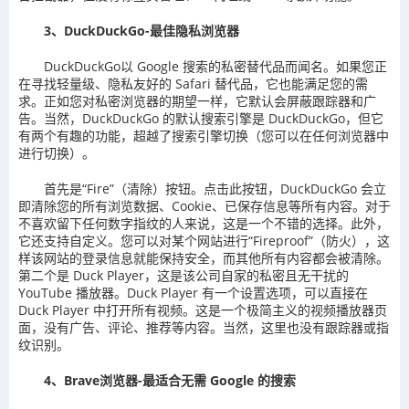
3、DuckDuckGo-最佳隐私浏览器
DuckDuckGo以 Google 搜索的私密替代品而闻名。如果您正
在寻找轻量级、隐私友好的 Safari 替代品，它也能满足您的需
求。正如您对私密浏览器的期望一样，它默认会屏蔽跟踪器和广
告。当然，DuckDuckGo 的默认搜索引擎是 DuckDuckGo，但它
有两个有趣的功能，超越了搜索引擎切换（您可以在任何浏览器中
进行切换）。
首先是“Fire”（清除）按钮。点击此按钮，DuckDuckGo 会立
即清除您的所有浏览数据、Cookie、已保存信息等所有内容。对于
不喜欢留下任何数字指纹的人来说，这是一个不错的选择。此外，
它还支持自定义。您可以对某个网站进行“Fireproof”（防火），这
样该网站的登录信息就能保持安全，而其他所有内容都会被清除。
第二个是 Duck Player，这是该公司自家的私密且无干扰的
YouTube 播放器。Duck Player 有一个设置选项，可以直接在
Duck Player 中打开所有视频。这是一个极简主义的视频播放器页
面，没有广告、评论、推荐等内容。当然，这里也没有跟踪器或指
纹识别。
4、Brave浏览器-最适合无需 Google 的搜索