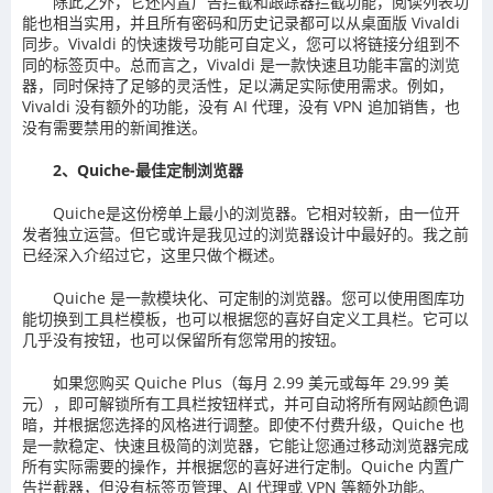
除此之外，它还内置广告拦截和跟踪器拦截功能，阅读列表功
能也相当实用，并且所有密码和历史记录都可以从桌面版 Vivaldi
同步。Vivaldi 的快速拨号功能可自定义，您可以将链接分组到不
同的标签页中。总而言之，Vivaldi 是一款快速且功能丰富的浏览
器，同时保持了足够的灵活性，足以满足实际使用需求。例如，
Vivaldi 没有额外的功能，没有 AI 代理，没有 VPN 追加销售，也
没有需要禁用的新闻推送。
2、Quiche-最佳定制浏览器
Quiche是这份榜单上最小的浏览器。它相对较新，由一位开
发者独立运营。但它或许是我见过的浏览器设计中最好的。我之前
已经深入介绍过它，这里只做个概述。
Quiche 是一款模块化、可定制的浏览器。您可以使用图库功
能切换到工具栏模板，也可以根据您的喜好自定义工具栏。它可以
几乎没有按钮，也可以保留所有您常用的按钮。
如果您购买 Quiche Plus（每月 2.99 美元或每年 29.99 美
元），即可解锁所有工具栏按钮样式，并可自动将所有网站颜色调
暗，并根据您选择的风格进行调整。即使不付费升级，Quiche 也
是一款稳定、快速且极简的浏览器，它能让您通过移动浏览器完成
所有实际需要的操作，并根据您的喜好进行定制。Quiche 内置广
告拦截器，但没有标签页管理、AI 代理或 VPN 等额外功能。