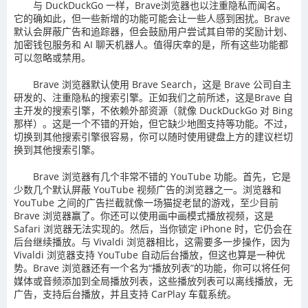
与 DuckDuckGo 一样，Brave浏览器也以注重隐私而闻名。
它的确如此，但一些新增的功能可能会让一些人感到困扰。Brave
默认会屏蔽广告和追踪器，但会鼓励用户尝试其自带的奖励计划、
加密钱包服务和 AI 聊天机器人。值得庆幸的是，所有这些功能都
可以忽略或禁用。
Brave 浏览器默认使用 Brave Search，这是 Brave 公司自主
研发的、注重隐私的搜索引擎。正如我们之前所述，这是Brave 自
主开发的搜索引擎，不依赖外部资源（就像 DuckDuckGo 对 Bing
那样）。这是一个不错的开始，但它缺少地图支持等功能。不过，
切换到其他搜索引擎很容易，你可以随时使用键盘上方的建议栏切
换到其他搜索引擎。
Brave 浏览器有几个非常不错的 YouTube 功能。首先，它是
少数几个默认屏蔽 YouTube 视频广告的浏览器之一。浏览器和
YouTube 之间的广告拦截就像一场猫捉老鼠的游戏，至少目前
Brave 浏览器赢了。你还可以使用画中画模式播放视频，这是
Safari 浏览器无法实现的。然后，当你锁定 iPhone 时，它仍会在
后台继续播放。与 Vivaldi 浏览器相比，这需要多一步操作，因为
Vivaldi 浏览器支持 YouTube 自动后台播放，但这也算是一种优
势。Brave 浏览器还有一个名为“播放列表”的功能，你可以将任何
媒体或音频添加到全局播放列表，这些播放列表可以离线播放，无
广告，支持后台播放，并且支持 CarPlay 车载系统。