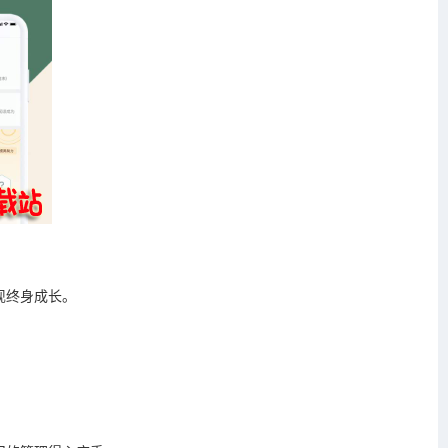
现终身成长。
。