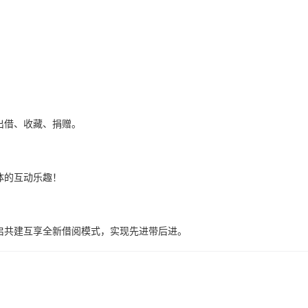
出借、收藏、捐赠。
体的互动乐趣！
启共建互享全新借阅模式，实现先进带后进。