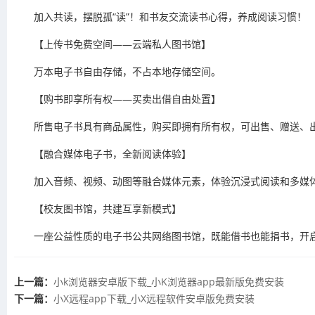
加入共读，摆脱孤“读”！和书友交流读书心得，养成阅读习惯！
【上传书免费空间——云端私人图书馆】
万本电子书自由存储，不占本地存储空间。
【购书即享所有权——买卖出借自由处置】
所售电子书具有商品属性，购买即拥有所有权，可出售、赠送、
【融合媒体电子书，全新阅读体验】
加入音频、视频、动图等融合媒体元素，体验沉浸式阅读和多媒
【校友图书馆，共建互享新模式】
一座公益性质的电子书公共网络图书馆，既能借书也能捐书，开
上一篇：
​小k浏览器安卓版下载_小K浏览器app最新版免费安装
下一篇：
​小X远程app下载_小X远程软件安卓版免费安装