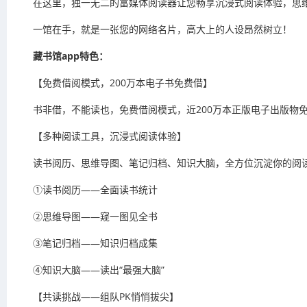
在这里，独一无二的富媒体阅读器让您畅享沉浸式阅读体验，思
一馆在手，就是一张您的网络名片，高大上的人设昂然树立！
藏书馆app特色：
【免费借阅模式，200万本电子书免费借】
书非借，不能读也，免费借阅模式，近200万本正版电子出版物
【多种阅读工具，沉浸式阅读体验】
读书阅历、思维导图、笔记归档、知识大脑，全方位沉淀你的阅
①读书阅历——全面读书统计
②思维导图——窥一图见全书
③笔记归档——知识归档成集
④知识大脑——读出“最强大脑”
【共读挑战——组队PK悄悄拔尖】