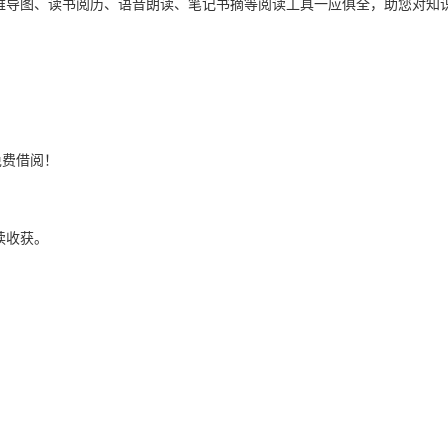
维导图、读书阅历、语音朗读、笔记书摘等阅读工具一应俱全，助您对知
免费借阅！
读收获。