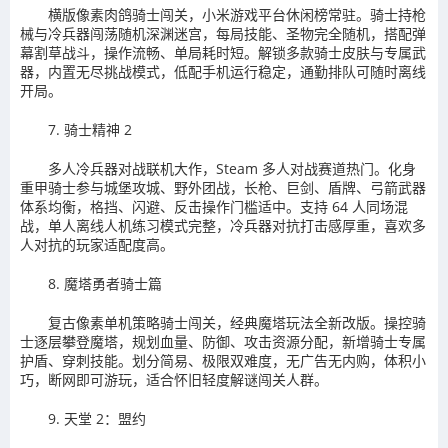
横版像素肉鸽骑士闯关，小米游戏平台休闲榜常驻。骑士持枪
械与冷兵器闯荡随机深渊迷宫，每局技能、圣物完全随机，搭配弹
幕割草战斗，操作流畅、单局耗时短。解锁多款骑士皮肤与专属武
器，内置无尽挑战模式，低配手机运行稳定，通勤排队可随时离线
开局。
7. 骑士精神 2
多人冷兵器对战联机大作，Steam 多人对战赛道热门。化身
重甲骑士参与城堡攻城、野外团战，长枪、巨剑、盾牌、弓箭武器
体系均衡，格挡、闪避、反击操作门槛适中。支持 64 人同场混
战，单人离线人机练习模式完整，冷兵器对抗打击感厚重，喜欢多
人对抗的玩家适配度高。
8. 魔塔勇者骑士篇
复古像素单机策略骑士闯关，经典魔塔玩法全新改版。操控骑
士逐层攀登魔塔，规划血量、防御、攻击资源分配，新增骑士专属
护盾、穿刺技能。划分简易、极限双难度，无广告无内购，体积小
巧，断网即可游玩，适合怀旧轻度解谜闯关人群。
9. 天堂 2：盟约