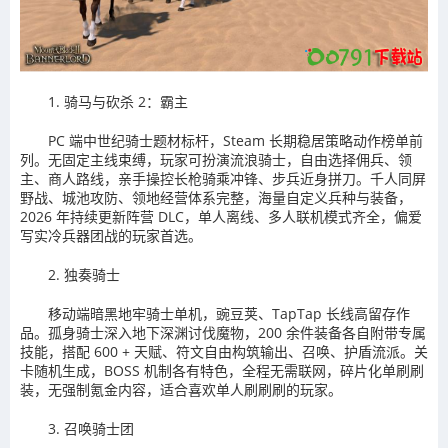
1. 骑马与砍杀 2：霸主
PC 端中世纪骑士题材标杆，Steam 长期稳居策略动作榜单前
列。无固定主线束缚，玩家可扮演流浪骑士，自由选择佣兵、领
主、商人路线，亲手操控长枪骑乘冲锋、步兵近身拼刀。千人同屏
野战、城池攻防、领地经营体系完整，海量自定义兵种与装备，
2026 年持续更新阵营 DLC，单人离线、多人联机模式齐全，偏爱
写实冷兵器团战的玩家首选。
2. 独奏骑士
移动端暗黑地牢骑士单机，豌豆荚、TapTap 长线高留存作
品。孤身骑士深入地下深渊讨伐魔物，200 余件装备各自附带专属
技能，搭配 600 + 天赋、符文自由构筑输出、召唤、护盾流派。关
卡随机生成，BOSS 机制各有特色，全程无需联网，碎片化单刷刷
装，无强制氪金内容，适合喜欢单人刷刷刷的玩家。
3. 召唤骑士团