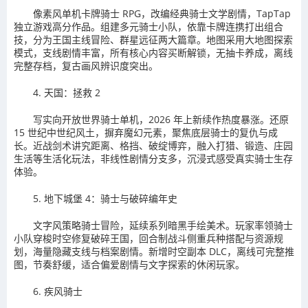
像素风单机卡牌骑士 RPG，改编经典骑士文学剧情，TapTap
独立游戏高分作品。组建多元骑士小队，依靠卡牌连携打出组合
技，分为王国主线冒险、群星远征两大篇章。地图采用大地图探索
模式，支线剧情丰富，所有核心内容买断解锁，无抽卡养成，离线
完整存档，复古画风辨识度突出。
4. 天国：拯救 2
写实向开放世界骑士单机，2026 年上新续作热度暴涨。还原
15 世纪中世纪风土，摒弃魔幻元素，聚焦底层骑士的复仇与成
长。近战剑术讲究距离、格挡、破绽博弈，融入打猎、锻造、庄园
生活等生活化玩法，非线性剧情分支多，沉浸式感受真实骑士生存
体验。
5. 地下城堡 4：骑士与破碎编年史
文字风策略骑士冒险，延续系列暗黑手绘美术。玩家率领骑士
小队穿梭时空修复破碎王国，回合制战斗侧重兵种搭配与资源规
划，海量隐藏支线与档案剧情。新增时空副本 DLC，离线可完整推
图，节奏舒缓，适合偏爱剧情与文字探索的休闲玩家。
6. 疾风骑士