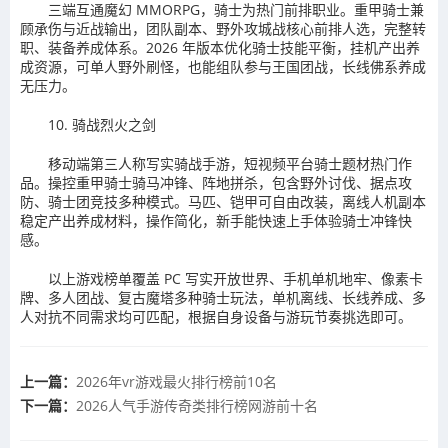
三端互通魔幻 MMORPG，骑士为热门前排职业。重甲骑士兼
顾承伤与近战输出，团队副本、野外攻城战核心前排人选，完整转
职、装备养成体系。2026 年版本优化骑士技能平衡，挂机产出养
成资源，可单人野外刷怪，也能组队参与王国团战，长线佛系养成
无压力。
10. 骑战烈火之剑
移动端第三人称写实骑战手游，短视频平台骑士题材热门作
品。操控重甲骑士骑马冲锋、阵地拼杀，包含野外讨伐、据点攻
防、骑士团竞技多种模式。马匹、铠甲可自由改装，离线人机副本
稳定产出养成材料，操作简化，新手能快速上手体验骑士冲锋快
感。
以上游戏榜单覆盖 PC 写实开放世界、手机单机地牢、像素卡
牌、多人团战、复古魔塔多种骑士玩法，单机离线、长线养成、多
人对抗不同需求均可匹配，根据自身设备与游玩节奏挑选即可。
上一篇：
2026年vr游戏最火排行榜前10名
下一篇：
2026人气手游传奇类排行榜网游前十名