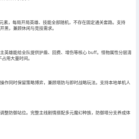
肉鸽元素，每局开局英雄、技能全部随机，不存在固定通关套路。支持
友开黑，兼顾休闲与竞技需求。
英雄能给全队提供护盾、回费、增伤等核心 buff。怪物属性分层清
不占用大量时间。
化操作同时保留策略博弈，兼顾塔防与即时战略玩法。支持本地单机人
动调整防御站位。完整主线剧情搭配多元魔幻种族，防御塔分支养成体