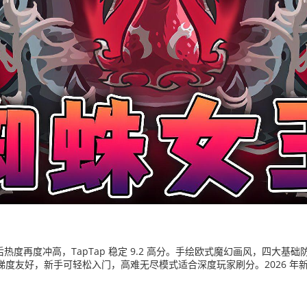
线后热度再度冲高，TapTap 稳定 9.2 高分。手绘欧式魔幻画风，四大
度梯度友好，新手可轻松入门，高难无尽模式适合深度玩家刷分。2026 