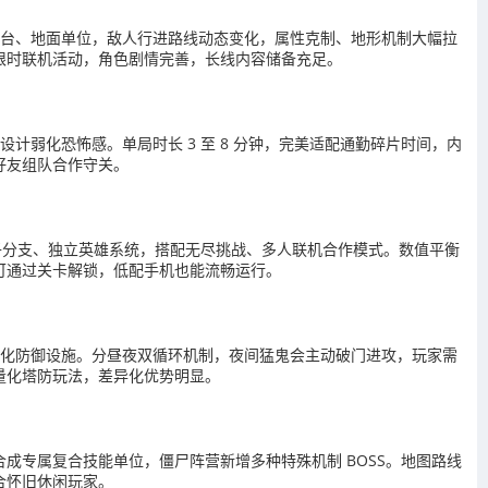
高台、地面单位，敌人行进路线动态变化，属性克制、地形机制大幅拉
限时联机活动，角色剧情完善，长线内容储备充足。
计弱化恐怖感。单局时长 3 至 8 分钟，完美适配通勤碎片时间，内
好友组队合作守关。
十种猴子分支、独立英雄系统，搭配无尽挑战、多人联机合作模式。数值平衡
可通过关卡解锁，低配手机也能流畅运行。
转化防御设施。分昼夜双循环机制，夜间猛鬼会主动破门进攻，玩家需
量化塔防玩法，差异化优势明显。
合成专属复合技能单位，僵尸阵营新增多种特殊机制 BOSS。地图路线
合怀旧休闲玩家。