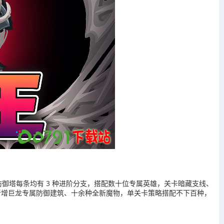
基础防御塔每条均有 3 种进阶分支，搭配数十位专属英雄，关卡暗藏支线、
年新增巨龙专属防御建筑、十余种全新魔物，单关卡策略搭配不下百种，