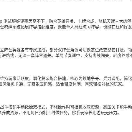
pTap 测试服好评率居高不下。融合英雄召唤、卡牌合成、随机天赋三大
大，阵营羁绊系统拓展阵容搭配维度。既能单人离线练习阵容，也能在线和好
独立阵营英雄各有专属加成，部分双阵营角色可切换定位改变整套打法，领主
行进路线，无法一套阵容通关。单局节奏适中，支持离线闯关，轻度养成
持续维持玩家活跃度。弱化复杂炮台搭建，核心为领地争夺、兵力调配，简
。画风治愈卡通，无紧张压迫感，适合轻度休闲、喜欢轻松对抗的玩家。
自动战斗搭配手动微操双模式，不想操作时可挂机收取资源，高压关卡能手
累养成资源，不用每日强制上线做任务，佛系玩家长期游玩无压力。