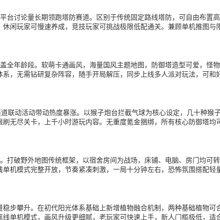
，全平台讨论量长期领跑塔防赛道。区别于传统固定路线塔防，可自由布置
，休闲玩家可慢速养成，竞技玩家可挑战极限低配通关。兼顾单机推图与
覆盖全年龄段。软萌卡通画风，海量国风主题地图，防御塔造型可爱，怪物设
体系，无需钻研复杂阵容，随手开局解压，同步上线多人派对玩法，可和
026 年多渠道联动活动带动热度暴涨。以猴子炮台拦截气球为核心设定，几
限刷无尽关卡，上千小时游玩内容。无重度氪金捆绑，所有核心防御塔均
前列。打破野外地图传统框架，以宿舍房间为战场，床铺、电脑、房门均可
线单机模式完整开放，节奏紧凑刺激，一局十分钟左右，恐怖氛围搭配轻
，下载量稳步攀升。在初代阳光体系基础上新增植物融合机制，两种基础植物可
离线单机模式，画风升级更细腻，老玩家可快速上手，新人门槛极低，适