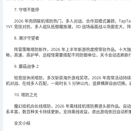
7. 守塔不能停
2026 年肉鸽联机塔防热门，多人对战、合作双模式兼顾，Ta
1V1 竞技对抗、多人组队抵御魔族潮，3D 战场画面战斗场面宏
8. 潮汐守望者
阵营策略塔防新作，2026 年上半年新游热度榜常驻作品。十大
晰，高速、高护甲、远程怪需要搭配不同防御单位，关卡会动态刷新
9. 蘑菇战争 2
轻竞技休闲塔防，多次斩获海外游戏奖项，2026 年周常活动
机对战、在线多人匹配，一局时长 5 分钟以内，竖屏横屏自由切换
10. 塔防之光
魔幻挂机向长线塔防，2026 年离线挂机塔防赛道头部作品。
系丰富，数百种关卡持续更新。支持离线收益，退出游戏依旧自动积
全文小结