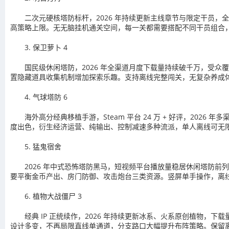
二次元硬核塔防标杆，2026 年持续更新主线章节与限定干员
高策略上限。无无脑挂机通关空间，每一关都需要搭配不同干员组合
3. 保卫萝卜 4
国民级休闲塔防，2026 年全渠道月度下载量持续破千万，受众
置隐藏道具收集机制增加探索乐趣。支持离线完整闯关，无复杂养成
4. 气球塔防 6
海外高分经典移植手游，Steam 平台 24 万 + 好评，2
度出色，衍生经济运营、纯输出、控制减速多种流派，单人离线可无
5. 猛鬼宿舍
2026 年中式恐怖塔防黑马，短视频平台播放量稳居休闲塔防
要平衡金币产出、房门防御、攻击炮台三类资源。竖屏单手操作，离
6. 植物大战僵尸 3
经典 IP 正统续作，2026 年持续更新冰系、火系原创植物
设计多变，不再局限直线单通道，分支路口大幅提升布阵策略。保留