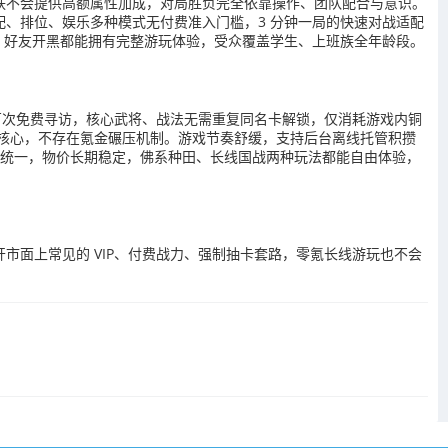
肤不会提供高额属性加成，对局胜负完全依靠操作、团队配合与意识。
、排位、娱乐多种模式无付费准入门槛，3 分钟一局的快速对战适配
分、好友开黑都能拥有完整游玩体验，受众覆盖学生、上班族全年龄段。
百次免费寻访，核心武将、战法无需重复同名卡解锁，仅消耗游戏内铜
核心，不存在氪金碾压机制。游戏节奏舒缓，支持后台离线托管积攒
规则统一，物价长期稳定，佛系种田、长线国战两种玩法都能自由体验，
面上常见的 VIP、付费战力、强制抽卡套路，零氪长线游玩也不会