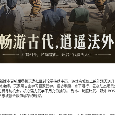
.6 高分，新版本更新后零氪玩家社区讨论量持续走高。游戏商城仅上架外观
门派束缚，玩家可自由学习百家武学，轻功攀爬、水下潜行、昼夜动态场景
费寻访机会，核心强力武学不用充值抽取。 副本、跨服比武、野外 BO
不想被氪金数值绑架的玩家。