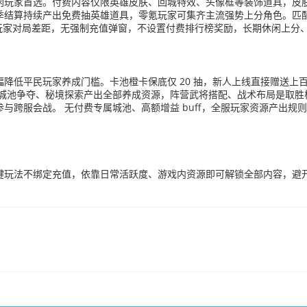
闲玩家首选。付费内容仅限英雄皮肤、回城特效、头像框等装饰道具，皮
季结算持续产出免费抽英雄道具，零氪玩家可集齐主流强势上分角色。匹配
低氪玩家对局差距，无强制充值弹窗，不设置付费排行榜奖励，长期休闲上
降低平民玩家养成门槛。卡池橙卡保底仅 20 抽，新人上线直接赠送上
、城池争夺、秘境探索产出全部养成资源，阵营武将搭配、战术布局是取胜
与跨服会战。 无付费专属城池、高额增益 buff，全服玩家资源产出
玩法不绑定充值，依靠日常活跃度、游戏内资源即可解锁全部内容，避开市