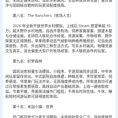
造，无固定通关目标。清新水彩画风，生态养成体系完整，喜欢海
洋与田园结合题材的玩家适配度极高。
第八名：The Ranchers（牧场人生）
2026 年全新开放世界乡村模拟，上线后 Steam 愿望单超 35
万。超大野外乡村地图，自由开垦牧场、饲养家禽家畜、搭建木屋
与仓储设施，支持四人联机合作经营。资源采集、作物培育、野外
探索无区域限制，旱季雨季动态气候影响种植养殖规划，可自由选
择放牧、务农、外出探险三种生活方式。写实乡村画风，物理资源
交互真实，适合偏爱大型户外牧场经营、多人联机协作的玩家。
第九名：织梦森林
国风治愈轻量生活模拟，小程序、手游双端同步运营，中年休
闲玩家留存突出。中式庭院自由搭建，种植花草、烹饪家常菜、饲
养萌宠、邻里串门玩法齐全，无高强度养成内卷。所有道具均可通
过日常探索免费获取，离线自动产出基础资源，上线一键收取收
益。节奏平缓，界面简洁操作门槛低，不用长时间在线，午休、睡
前短时间游玩即可获得放松体验。
第十名：米加小镇：世界
低门槛开放式沙盒生活模拟，全年龄段受众广泛，自由度体现