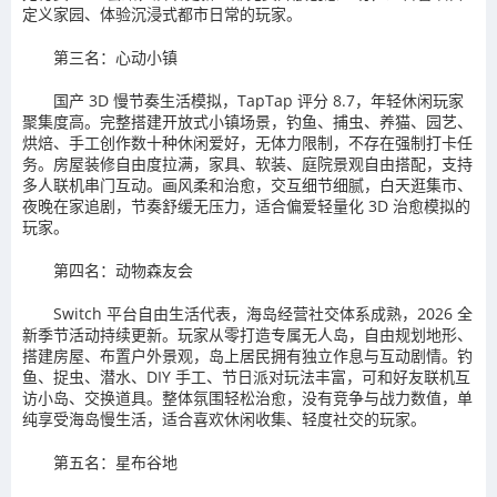
定义家园、体验沉浸式都市日常的玩家。
第三名：心动小镇
国产 3D 慢节奏生活模拟，TapTap 评分 8.7，年轻休闲玩家
聚集度高。完整搭建开放式小镇场景，钓鱼、捕虫、养猫、园艺、
烘焙、手工创作数十种休闲爱好，无体力限制，不存在强制打卡任
务。房屋装修自由度拉满，家具、软装、庭院景观自由搭配，支持
多人联机串门互动。画风柔和治愈，交互细节细腻，白天逛集市、
夜晚在家追剧，节奏舒缓无压力，适合偏爱轻量化 3D 治愈模拟的
玩家。
第四名：动物森友会
Switch 平台自由生活代表，海岛经营社交体系成熟，2026 全
新季节活动持续更新。玩家从零打造专属无人岛，自由规划地形、
搭建房屋、布置户外景观，岛上居民拥有独立作息与互动剧情。钓
鱼、捉虫、潜水、DIY 手工、节日派对玩法丰富，可和好友联机互
访小岛、交换道具。整体氛围轻松治愈，没有竞争与战力数值，单
纯享受海岛慢生活，适合喜欢休闲收集、轻度社交的玩家。
第五名：星布谷地