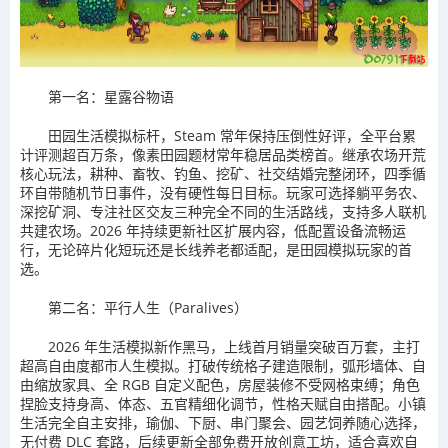
第一名：星露谷物语
田园生活模拟标杆，Steam 常年保持压倒性好评，全平台累
计评测超百万条，像素田园题材常年稳居品类榜首。继承农场开荒
核心玩法，耕种、畜牧、钓鱼、挖矿、社交结婚完整闭环，四季循
环自带随机节日事件，没有硬性每日目标。玩家可选择躺平务农、
深挖矿洞、专注社区交友三种完全不同的生活路线，支持多人联机
共建农场。2026 年持续更新社区扩展内容，低配置设备流畅运
行，无论碎片化短玩还是长线养老都适配，是田园模拟玩家的首
选。
第二名：平行人生（Paralives）
2026 年生活模拟新作黑马，上线首月销量突破百万套，主打
超高自由度都市人生模拟。打破传统格子建造限制，弧形墙体、自
由缩放家具、全 RGB 自定义配色，房屋装修不受网格束缚；角色
捏脸支持身高、体态、五官精细化调节，性格天赋自由搭配。小镇
生活完全自主安排，瑜伽、下厨、串门聚会、园艺饲养随心选择，
无付费 DLC 套路，后续更新全部免费开放创意工坊，适合喜欢自