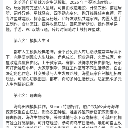
米哈游自研星球沙盒生活模拟，2026 年全渠道热度稳步上
涨。玩家拥有完整私人星球，可自由改造地貌、开垦农田、搭建居
所、饲养异兽，星球昼夜、四季动态变化。抛开线性任务束缚，可
专注星球建设、探索星际秘境、和好友联机共建家园，内置大量手
工制作、食材烹饪、摆件收集玩法。画风清新梦幻，操作简单易
懂，手游、PC 双端互通，碎片时间随时上线打理星球。
第六名：模拟人生 4
都市人生模拟经典老牌，全平台免费入库后活跃度常年居高不
下。完整复刻现实人生脉络，角色成长、职业选择、恋爱成家、房
屋改造高度自由化，上千款家具、穿搭、装饰素材自由搭配。玩家
可打造独居小屋、大家庭别墅、网红工作室等不同生活场景，自由
决定角色作息、社交关系与人生发展路线。海量玩家自制模组拓展
玩法，可随心切换田园、都市、奇幻多种生活模式，适配追求多元
人生剧情的玩家。
第七名：珊瑚岛
海岛田园模拟佳作，Steam 特别好评，融合农场经营与海洋
探索双重自由玩法。海岛农田种植、牲畜养殖同步搭配深海潜水、
珊瑚修复、海洋生物收集，兼顾陆地与水下双向探索。小镇居民拥
有独立好感剧情，可开店经营、参与海岛节日活动，地形可自主改