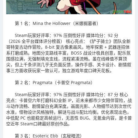
第 1 名：Mina the Hollower（米娜掘墓者）
Steam玩家好评率：97% 压倒性好评 媒体均分：92 分
（2026 全平台媒体评分榜首） 核心亮点：《铲子骑士》团队全新
哥特复古动作冒险，8-bit 复古像素画风，地牢探索 + 武器连招体
系打磨成熟。地图分支路线丰富，BOSS 战设计极具创意，配乐氛
围感拉满，无强制填充支线，流程紧凑流畅。虽在线峰值不算顶
尖，但上千条评测几乎无负面反馈，操作手感、关卡设计、剧情叙
事三方面收获玩家一致认可，独立游戏年度口碑天花板。
第 2 名：Pragmata（卡普空 Pragmata）
Steam玩家好评率：97% 压倒性好评 媒体均分：87 分 核心
亮点：卡普空六年打磨科幻全新 IP，近未来都市少女陪伴冒险，战
斗动作流畅、剧情留白充满深度。画面光影、人物细节达到次世代
水准，怪物设计风格独特，解谜与战斗配比均衡。优化表现出色，
中低配 PC 也能稳定高帧运行，无恶性 BUG、无氪金内容，是卡普
空近年 Steam口碑最好原创作品。
第 3 名：Esoteric Ebb（玄秘暗流）