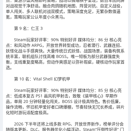
点：桌游沙盘风格即时策略，战场以微缩棋子呈现，数百军团同屏
对战视觉干净舒适。融合肉鸽随机地图、阵营对抗、自定义战役，
单人闯关、多人联机对战双模式，策略深度充足，无繁杂数值逼
氪，策略玩家公认年度小众黑马。
第 9 名：仁王 3
Steam玩家好评率：90% 特别好评 媒体均分：86 分 核心亮
点：和风动作 ARPG，开放世界转型成功，忍者潜行、武器连招、
妖怪化战斗手感爽快。大量传统日式妖怪、战国场景，装备构筑系
统丰富，联机组队讨伐高难 BOSS。唯一短板为部分武器强度失
衡，支线重复度略高，但动作爽感足以弥补瑕疵，硬核动作玩家首
选。
第 10 名：Vital Shell 幻梦机甲
Steam玩家好评率：90% 特别好评 媒体均分：85 分 核心亮
点：低成本复古 PS1 画风机甲射击，致敬《装甲核心》早期作
品，单局 20 分钟轻量化闯关，BOSS 设计极具特色。售价低廉，
操作流畅，怀旧机甲爱好者口碑爆棚，节奏轻快无冗长养成，碎片
化短时游玩适配度极高。
2026 下半年还将上线多款 RPG、开放世界新作，榜单评分会
随版本更新、DLC、服务器优化小幅浮动，Steam“压倒性好评” 门