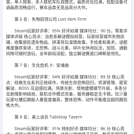
富，单人探索、多人联机车队双模式，画质优化拉满，低配设备可
调画质流畅运行，赛车品类无竞品高分大作。
第 6 名：失物招领公司 Lost Item Firm
Steam玩家好评率：95% 好评如潮 媒体均分：90 分，零差评
媒体评级 核心亮点：治愈系解谜模拟经营，玩家经营城市失物店
铺，收集居民遗失物品、拼凑背后温情故事。手绘柔和美术，谜题
难度循序渐进，无恐怖、战斗元素，碎片化休闲玩法，加班、通勤
间隙可随时游玩，全年龄段适配，独立解谜赛道口碑断层领先。
第 7 名：生化危机 9：安魂曲
Steam玩家好评率：94% 好评如潮 媒体均分：89 分 核心亮
点：经典生化系列正统续作，传统生存恐怖回归，资源管理、密室
解谜、BOSS 压迫感拉满。场景光影、怪物建模细节升级，多条分
支剧情影响结局，联机合作模式完善，服务器稳定无卡顿。仅少量
玩家吐槽后期敌人重复度偏高，整体恐怖、动作平衡度远超同期恐
怖大作。
第 8 名：桌上谈兵 Tabletop Tavern
Steam玩家好评率：91% 特别好评 媒体均分：86 分 核心亮