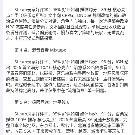
Steam玩家好评率：96% 好评如潮 媒体均分：89 分 核心亮
点：类《极乐迪斯科》文字向 CRPG，DND5e 规则改编的都市政
治调查冒险。海量分支对话、角色内心独白，每一次选择都会改变
NPC 态度与任务走向，文本幽默且立意深刻。单周上线收获数百
条满分评测，适合偏爱剧情、慢节奏文字策略的玩家，无重复战
斗，主打沉浸式剧情探索。
第 4 名：混音青春 Mixtape
Steam玩家好评率：96% 好评如潮 媒体均分：93 分，IGN 给
出 2026 首个满分 10/10 核心亮点：治愈系公路叙事冒险，90 年
代青春怀旧题材，以磁带、音乐串联完整回忆故事。地图风景氛围
感极强，交互式剧情无对错结局，全程无高压战斗，主打情感共
鸣。流程时长适中，操作门槛极低，适合休闲剧情党，首发折扣阶
段持续稳定高分，差评仅集中在 “流程偏短” 单一问题。
第 5 名：极限竞速：地平线 6
Steam玩家好评率：95% 好评如潮 媒体均分：91 分，百余家
媒体 100% 推荐 核心亮点：2026 热度最高 3A 竞速开放世界，完
整日本全域地图，东京都市、秋名山、北海道多地貌动态四季系
统，收录 550 + 正版授权车型。漂移、越野、城市街头赛玩法丰