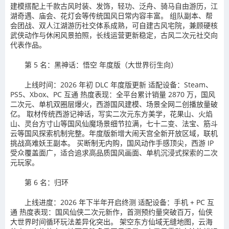
建模搭配上千款古风时装、发饰，轻功、泛舟、骑马自由游历，江
湖奇遇、庙会、花灯会等传统国风日常内容丰富。 组队副本、帮
会团战、双人江湖游历社交体系成熟，可自建古风宅院，兼顾硬核
武侠动作与休闲风景拍照，长线运营更新稳定，古风二次元社交向
代表作品。
第 5 名：黑神话：悟空 年度版（大世界衍生向）
上线时间：2026 年初 DLC 年度版更新 适配设备：Steam、
PS5、Xbox、PC 互通 热度表现：全平台累计销量 2870 万，国风
二次元、单机双圈层爆火，西游国风建模、场景全网二创播放量破
亿。 取材传统西游记神话，写实二次元东方美学，花果山、火焰
山、灵台方寸山等国风仙魔场景细节拉满，七十二变、法宝、筋斗
云等国风探索机制完整。年度版新增大闹天宫全新开放区域，联机
挑战高难妖王副本。 买断制无内购，国风动作手感顶尖，西游 IP
受众覆盖面广，适合追求高品质国风画面、单机沉浸式探索的二次
元玩家。
第 6 名：归环
上线进度：2026 年下半年开启终测 适配设备：手机 + PC 互
通 热度表现：国风仙侠二次元新作，首测预约量突破百万，仙侠
大世界时间循环玩法差异化突出。 架空东方仙域无缝地图，云海