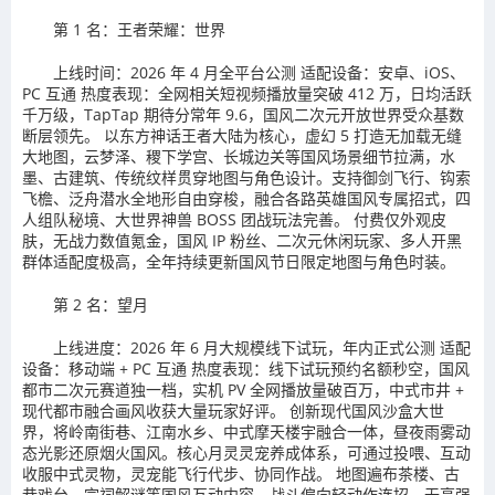
第 1 名：王者荣耀：世界
上线时间：2026 年 4 月全平台公测 适配设备：安卓、iOS、
PC 互通 热度表现：全网相关短视频播放量突破 412 万，日均活跃
千万级，TapTap 期待分常年 9.6，国风二次元开放世界受众基数
断层领先。 以东方神话王者大陆为核心，虚幻 5 打造无加载无缝
大地图，云梦泽、稷下学宫、长城边关等国风场景细节拉满，水
墨、古建筑、传统纹样贯穿地图与角色设计。支持御剑飞行、钩索
飞檐、泛舟潜水全地形自由穿梭，融合各路英雄国风专属招式，四
人组队秘境、大世界神兽 BOSS 团战玩法完善。 付费仅外观皮
肤，无战力数值氪金，国风 IP 粉丝、二次元休闲玩家、多人开黑
群体适配度极高，全年持续更新国风节日限定地图与角色时装。
第 2 名：望月
上线进度：2026 年 6 月大规模线下试玩，年内正式公测 适配
设备：移动端 + PC 互通 热度表现：线下试玩预约名额秒空，国风
都市二次元赛道独一档，实机 PV 全网播放量破百万，中式市井 +
现代都市融合画风收获大量玩家好评。 创新现代国风沙盒大世
界，将岭南街巷、江南水乡、中式摩天楼宇融合一体，昼夜雨雾动
态光影还原烟火国风。核心月灵灵宠养成体系，可通过投喂、互动
收服中式灵物，灵宠能飞行代步、协同作战。 地图遍布茶楼、古
巷戏台、宗祠解谜等国风互动内容，战斗偏向轻动作连招，无高强