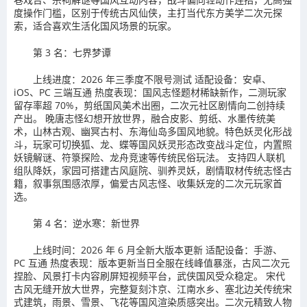
度操作门槛，区别于传统古风仙侠，主打当代东方美学二次元探
索，适合喜欢生活化国风场景的玩家。
第 3 名：七界梦谭
上线进度：2026 年三季度不限号测试 适配设备：安卓、
iOS、PC 三端互通 热度表现：国风志怪题材稀缺新作，二测玩家
留存率超 70%，剪纸国风美术出圈，二次元社区剧情向二创持续
产出。 晚唐志怪幻想开放世界，融合皮影、剪纸、水墨传统美
术，山林古观、幽冥古村、东海仙岛多国风地貌。特色妖灵化形战
斗，玩家可切换狐、龙、蝶等国风妖灵形态改变战斗定位，内置照
妖镜解谜、符箓探险、龙舟竞速等传统民俗玩法。 支持四人联机
组队降妖，家园可搭建古风庭院、驯养灵妖，剧情取材传统志怪古
籍，叙事氛围感浓厚，偏爱古风志怪、收集妖宠的二次元玩家首
选。
第 4 名：逆水寒：新世界
上线时间：2026 年 6 月全新大版本更新 适配设备：手游、
PC 互通 热度表现：版本更新当日全服在线峰值暴涨，古风二次元
捏脸、风景打卡内容刷屏短视频平台，武侠国风受众稳定。 宋代
古风无缝开放大世界，完整复刻汴京、江南水乡、塞北边关传统宋
式建筑，雨景、雪景、飞花等国风渲染质感突出。二次元精致人物