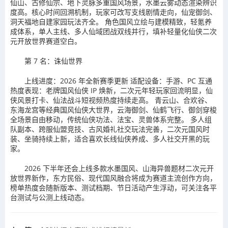
仙山、古修仙宗、地下灵脉多重国风场景，水墨云雾动态渲染辨识
度高。核心时间回溯机制，玩家可改写支线剧情走向，仙宠御剑、
洞天福地自建家园玩法齐全。 角色国风立绘与建模精致，轻氪养
成体系，单人主线、多人仙域团战双线并行，填补轻量化仙侠二次
元开放世界赛道空白。
第 7 名：诛仙世界
上线进度：2026 年全新赛季更新 适配设备：手游、PC 互通
热度表现：老牌国风仙侠 IP 焕新，二次元年轻玩家回流明显，仙
侠风景打卡、仙法战斗短视频热度持续走高。 青云山、合欢谷、
东海龙宫等经典国风仙侠大世界，云海御剑、仙鹤飞行、御剑穿梭
全场景自由移动，传统仙侠功法、法宝、灵兽体系完整。 多人组
队副本、跨服仙盟竞技、古风婚礼社交玩法完善，二次元国风时
装、坐骑持续上新，适合喜欢长线仙侠养成、多人社交开黑的玩
家。
2026 下半年还会上线多款水墨国风、山海异兽题材二次元开
放世界新作，东方民俗、现代国风融合将成为赛道主流创作方向，
榜单热度会随新版本、测试档期、节日活动产生浮动，可关注各平
台测试与公测上线动态。