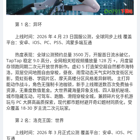
第 1 名：异环
上线时间：2026 年 4 月 23 日国服公测，全球同步上线 覆盖
平台：安卓、iOS、PC、PS5、鸿蒙多端互通
热度表现：全球公测预约总量 3500 万，开服首日流水破亿，
TapTap 稳定 9.0 高分，全网相关短视频播放量 128 万 +，月度留
存领跑同期二次元开放世界新作。虚幻 5 打造架空超自然都市海特
洛，双层空间地图自由穿梭，昼夜、雨雪动态天气实时改变街区光
影，霓虹街巷、学园片区、摩天高楼分区风格差异鲜明。 主打异
能动作战斗，角色无强制卡池枷锁，新手上线赠送数百次免费抽卡
资源，无重度数值氪金。大世界藏海量异象支线、四人联机秘境、
城市隐藏互动，可驾车、跑酷、滑翔穿梭全城，兼顾碎片化手机游
玩与 PC 大屏高画质探索，现代都市题材避开奇幻题材同质化，受
众覆盖 18-30 岁主流二次元玩家。
第 2 名：洛克王国：世界
上线时间：2026 年 3 月正式公测 覆盖平台：安卓、iOS、PC
互通