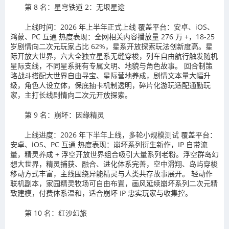
第 8 名：星穹铁道 2：无垠星途
上线时间：2026 年上半年正式上线 覆盖平台：安卓、iOS、
鸿蒙、PC 互通 热度表现：全网相关内容播放量 276 万 +，18-25
岁剧情向二次元玩家占比 62%，星系开放探索玩法创新度高。星
际开放大世界，六大全独立星系无缝穿梭，列车自由航行触发随机
星际支线，不同星系拥有专属文明、地貌与角色故事。 回合制策
略战斗搭配大世界自由寻宝、星际营地养成，剧情文本量大幅升
级，角色人设立体，保底抽卡机制透明，碎片化游玩适配通勤玩
家，主打长线剧情向二次元开放探索。
第 9 名：崩坏：因缘精灵
上线进度：2026 年下半年上线，多轮小规模测试 覆盖平台：
安卓、iOS、PC 互通 热度表现：崩坏系列衍生新作，IP 自带流
量，精灵养成 + 浮空开放世界组合吸引大量系列老粉。浮空群岛幻
想大世界，精灵捕获、融合、进化体系完善，空中滑翔、岛屿穿梭
移动方式丰富，主线围绕异能精灵与人类共存故事展开。 轻动作
联机副本，家园精灵牧场可自由布置，画风延续崩坏系列二次元精
致建模，付费体系温和，适合崩坏 IP 忠实玩家与收集控。
第 10 名：红沙幻旅