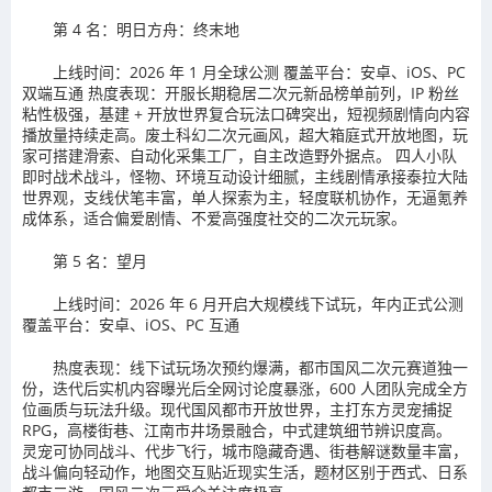
第 4 名：明日方舟：终末地
上线时间：2026 年 1 月全球公测 覆盖平台：安卓、iOS、PC
双端互通 热度表现：开服长期稳居二次元新品榜单前列，IP 粉丝
粘性极强，基建 + 开放世界复合玩法口碑突出，短视频剧情向内容
播放量持续走高。废土科幻二次元画风，超大箱庭式开放地图，玩
家可搭建滑索、自动化采集工厂，自主改造野外据点。 四人小队
即时战术战斗，怪物、环境互动设计细腻，主线剧情承接泰拉大陆
世界观，支线伏笔丰富，单人探索为主，轻度联机协作，无逼氪养
成体系，适合偏爱剧情、不爱高强度社交的二次元玩家。
第 5 名：望月
上线时间：2026 年 6 月开启大规模线下试玩，年内正式公测
覆盖平台：安卓、iOS、PC 互通
热度表现：线下试玩场次预约爆满，都市国风二次元赛道独一
份，迭代后实机内容曝光后全网讨论度暴涨，600 人团队完成全方
位画质与玩法升级。现代国风都市开放世界，主打东方灵宠捕捉
RPG，高楼街巷、江南市井场景融合，中式建筑细节辨识度高。
灵宠可协同战斗、代步飞行，城市隐藏奇遇、街巷解谜数量丰富，
战斗偏向轻动作，地图交互贴近现实生活，题材区别于西式、日系