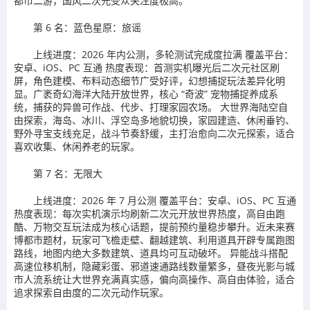
都市二游，国风二次元受众关注度极高。
第 6 名：蓝色星原：旅谣
上线进度：2026 年内公测，多轮测试完成度拉满 覆盖平台：
安卓、iOS、PC 互通 热度表现：首测实机曝光后二次元社区刷
屏，角色建模、布料动态细节广受好评，幻想捕捉玩法差异化明
显。广袤奇幻海洋大陆开放世界，核心 “奇波” 宠物捕捉养成系
统，捕获的异兽可作战、代步、打理家园农场。 大世界海陆空自
由探索，海岛、冰川、浮空岛多地貌切换，家园建造、休闲垂钓、
野外寻宝支线充足，战斗节奏舒缓，主打治愈向二次元探索，适合
喜欢收集、休闲养老的玩家。
第 7 名：无限大
上线进度：2026 年 7 月公测 覆盖平台：安卓、iOS、PC 互通
热度表现：每次实机演示均刷新二次元开放世界热度，高自由跑
酷、万物交互玩法成为核心话题，提前预约量稳步攀升。近未来赛
博都市题材，玩家可飞檐走壁、翻越建筑、利用道具开辟专属跑图
路线，地图内绝大多数建筑、道具均可互动破坏。 异能战斗搭配
高速位移机制，隐藏彩蛋、邪道速通路线数量繁多，昼夜光影与城
市人流系统让大世界充满真实感，偏向高操作、高自由体验，适合
追求探索自由度的二次元动作玩家。