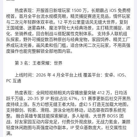
热度表现：开服首日新增玩家 1500 万，长期霸占 iOS 免费榜
榜首，首月全平台流水规模亮眼，精灵捕捉赛道无竞品，情怀玩家
与二次元年轻群体双丰收。12 平方公里童话风无缝大世界，复刻
王国城堡、迷雾森林、魔法学院七大经典场景，主打精灵捕捉、进
化、坐骑养成，回合制战斗搭配属性克制体系。 支持多人联机组
队探索，野外可捕捉数百种原创与经典宠物，家园饲养、精灵工厂
养成玩法完善，画风柔和低门槛，适合休闲二次元玩家，不用高强
度操作也能完整解锁全部地图内容。
第 3 名：王者荣耀：世界
上线时间：2026 年 4 月全平台上线 覆盖平台：安卓、iOS、
PC 互通
热度表现：全网短视频相关内容播放量突破 412 万，日均活
跃千万级，20-35 岁 IP 粉丝占比 67%，S1 赛季更新后社交开黑热
度持续上涨。东方幻想无缝王者大陆，虚幻 5 打造无加载大地图，
支持御剑、钩索、滑翔、游泳全地形移动，动态昼夜四季系统完
整。 融合英雄专属技能探索解谜，多人秘境、大世界 BOSS 团
战、好友家园互动内容充足，付费仅外观皮肤，无战力氪金，兼顾
轻度休闲跑图与高强度动作副本，IP 受众基数庞大，社交属性拉
满。