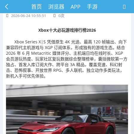
首页
浏览器
APP
手游
2026-06-24 10:55:51
0
次
Xbox十大必玩游戏排行榜2026
Xbox Series X|S 凭借原生 4K 光追、最高 120 帧输出、向下
兼容四代主机游戏与 XGP 订阅体系，形成独有的游戏生态。结合
2026 年 6 月 Metacritic 媒体评分、主机端日均在线时长、XGP
会员游玩热度、玩家社区复玩数据综合整理榜单，囊括微软第一方
独占、首发入库订阅大作、跨平台 3A 精品，覆盖竞速、科幻射
击、恐怖叙事、开放世界 RPG、多人联机、独立动作多类玩法，
新机入手可优先体验。