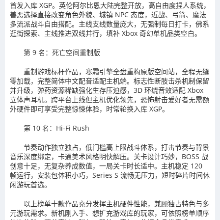
首发入库 XGP。英伦阿尔比恩大陆完整开放，高自由度捏人系统，
善恶选择直接改变角色外貌、城镇 NPC 态度，近战、弓箭、魔法
多流派战斗自由搭配。主线支线数量庞大，无强制每日打卡，佛系
逛街探索、主线推进双线并行，填补 Xbox 奇幻单机品类空白。
第 9 名：死亡空间重制版
重制游戏标杆作品，寒霜引擎全盘重构原版空间站，全程无缝
零加载，完整简体中文配音适配主机端。标志性断肢击杀机制保留
并升级，弹药资源稀缺强化生存压迫感，3D 环绕音效适配 Xbox
立体声耳机。跨平台上线但主机优化领先，恐怖射击爱好者无需额
外硬件即可享受完整惊悚体验，时常轮换入库 XGP。
第 10 名：Hi-Fi Rush
节奏动作独立独占，低门槛高上限战斗体系，打击节奏与背景
音乐深度绑定，卡通美术风格明快解压。关卡设计巧妙，BOSS 战
创意十足，无复杂养成数值，一局关卡时长适中。主机稳定 120
帧运行，安装包体积小巧，Series S 流畅无压力，短时碎片时间休
闲游玩首选。
以上榜单十款作品充分发挥主机硬件性能，兼顾独占特色与多
元游玩需求。新机刚入手、想扩充游戏库的玩家，可依照榜单顺序