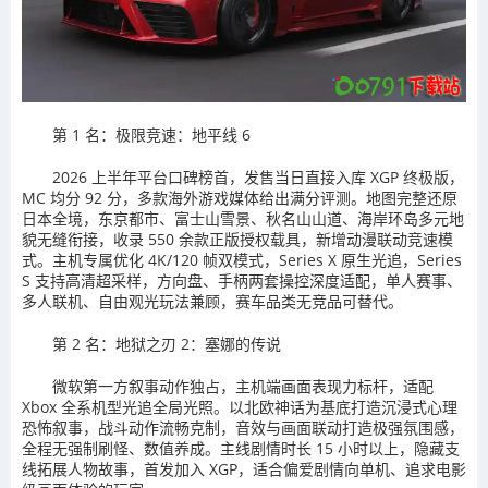
第 1 名：极限竞速：地平线 6
2026 上半年平台口碑榜首，发售当日直接入库 XGP 终极版，
MC 均分 92 分，多款海外游戏媒体给出满分评测。地图完整还原
日本全境，东京都市、富士山雪景、秋名山山道、海岸环岛多元地
貌无缝衔接，收录 550 余款正版授权载具，新增动漫联动竞速模
式。主机专属优化 4K/120 帧双模式，Series X 原生光追，Series
S 支持高清超采样，方向盘、手柄两套操控深度适配，单人赛事、
多人联机、自由观光玩法兼顾，赛车品类无竞品可替代。
第 2 名：地狱之刃 2：塞娜的传说
微软第一方叙事动作独占，主机端画面表现力标杆，适配
Xbox 全系机型光追全局光照。以北欧神话为基底打造沉浸式心理
恐怖叙事，战斗动作流畅克制，音效与画面联动打造极强氛围感，
全程无强制刷怪、数值养成。主线剧情时长 15 小时以上，隐藏支
线拓展人物故事，首发加入 XGP，适合偏爱剧情向单机、追求电影