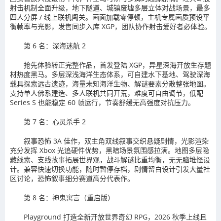
射击机制全面升级，地下隧道、城镇废墟多层立体对战场景，最多
四人分屏 / 线上联机闯关。画面加载零停顿，主机专属画质预设平
衡帧率与光影，发售同步入库 XGP，团队协作射击爱好者必体验。
第 6 名：深海迷航 2
抢先体验转正完整作品，首发登陆 XGP，异星深海开放生存题
材热度黑马。多层深浅海洋生态体系，可自建水下基地、驾驶深海
载具探索远古遗迹，海量未知海洋生物、解谜要素分散整张地图。
支持单人佛系建造、多人联机共同开荒，难度可自由调节，低配
Series S 也能稳定 60 帧运行，节奏舒缓无高强度对抗压力。
第 7 名：心灵杀手 2
叙事恐怖 3A 佳作，双主角双线叙事交织悬疑剧情，光影渲染
充分发挥 Xbox 光追硬件优势，黑暗场景氛围感拉满。地图多层隐
藏线索、支线故事拓展世界观，战斗解谜比重均衡，无无脑堆怪设
计。兼容快速切换功能，随时暂停存档，剧情留白设计引发大量社
区讨论，恐怖叙事细分赛道高分代表作。
第 8 名：神鬼寓言（重启版）
Playground 打造全新开放世界奇幻 RPG，2026 秋季上线且