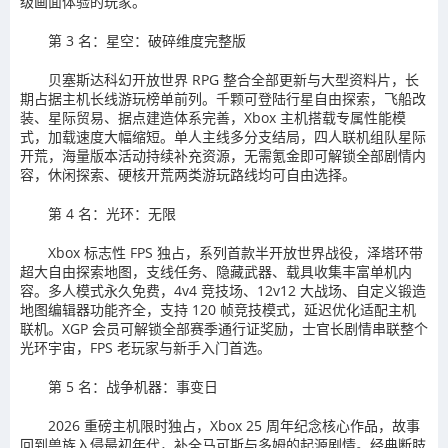
级画面体验的玩家。
第 3 名：星空：破碎维度完整版
贝塞斯达科幻开放世界 RPG 整合全部更新与大型资料片，长
期占据主机长线游玩榜单前列。千颗可登陆行星自由探索，飞船改
装、星际贸易、据点建造体系完善，Xbox 主机搭载专属性能模
式，加载速度大幅缩短。单人主线多分支结局，四人联机组队星际
开荒，海量版本活动持续补充资源，无需氪金即可解锁全部剧情内
容，休闲探索、硬核开荒两类游玩路线均可自由选择。
第 4 名：光环：无限
Xbox 标志性 FPS 独占，系列首款半开放世界战役，泽塔环带
超大自由探索地图，支线任务、隐藏武器、载具收集丰富单机内
容。多人模式永久免费，4v4 竞技场、12v12 大战场、自定义锻造
地图编辑器功能齐全，支持 120 帧竞技模式，延迟优化适配主机
联机。XGP 会员可解锁全部赛季通行证奖励，士官长剧情串联整个
光环宇宙，FPS 老玩家与新手入门首选。
第 5 名：战争机器：事变日
2026 重磅主机限时独占，Xbox 25 周年纪念核心作品，故事
回到兽族入侵最初年代，补全马可斯与多姆的起源剧情。经典断肢