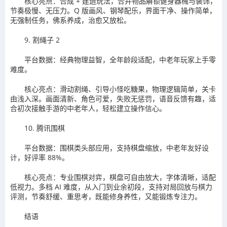
核心亮点：合成 + 建造玩法，合并物品解锁健身器械与装饰，
节奏极慢、无压力。Q 版画风、钢琴配乐，界面干净、操作简单，
无强制任务，佛系养成，治愈又放松。
9. 割绳子 2
平台数据：经典物理益智，全年龄段适配，中老年玩家上手零
难度。
核心亮点：滑动割绳、引导小怪吃糖果，物理逻辑简单，关卡
由浅入深。画面清新、角色可爱，失败无惩罚，语音反馈有趣，适
合初次接触手游的中老年人，轻松建立操作信心。
10. 腾讯围棋
平台数据：围棋类头部应用，支持棋盘缩放，中老年友好设
计，好评率 88%。
核心亮点：专业围棋对弈，棋盘可自由放大，字体清晰，适配
低视力。多档 AI 难度，从入门到业余初段，支持对局回放与棋力
评测，节奏舒缓、重思考，既能修身养性，又能锻炼专注力。
结语