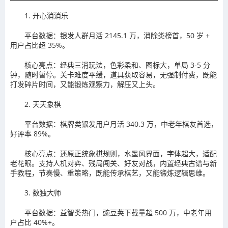
1. 开心消消乐
平台数据：银发人群月活 2145.1 万，消除类榜首，50 岁 +
用户占比超 35%。
核心亮点：经典三消玩法，色彩柔和、图标大，单局 3-5 分
钟，随时暂停。关卡难度平缓，道具获取容易，无强制付费，既能
打发碎片时间，又能锻炼观察力，解压又上头。
2. 天天象棋
平台数据：棋牌类银发用户月活 340.3 万，中老年棋友首选，
好评率 89%。
核心亮点：还原正统象棋规则，水墨风界面，字体超大，适配
老花眼。支持人机对弈、残局闯关、好友对战，内置经典古谱与新
手教程，节奏慢、重策略，既能传承棋艺，又能锻炼逻辑思维。
3. 数独大师
平台数据：益智类热门，豌豆荚下载量超 500 万，中老年用
户占比 40%+。