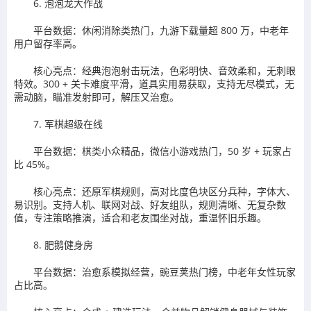
6. 泡泡龙大作战
平台数据：休闲消除类热门，九游下载量超 800 万，中老年
用户留存率高。
核心亮点：经典泡泡射击玩法，色彩明快、音效柔和，无刺眼
特效。300 + 关卡难度平滑，道具实用易获取，支持无尽模式，无
需动脑，瞄准发射即可，解压又治愈。
7. 军棋超级在线
平台数据：棋类小众精品，微信小游戏热门，50 岁 + 玩家占
比 45%。
核心亮点：还原军棋规则，高对比度色块区分兵种，字体大、
易识别。支持人机、联网对战、好友组队，规则清晰、无复杂数
值，专注策略推演，适合和老友围坐对战，重温怀旧乐趣。
8. 肥鹅健身房
平台数据：治愈系模拟经营，豌豆荚热门榜，中老年女性玩家
占比高。