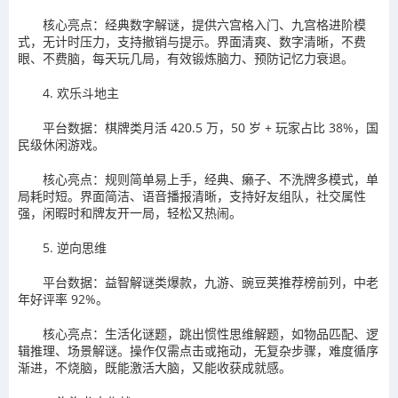
核心亮点：经典数字解谜，提供六宫格入门、九宫格进阶模
式，无计时压力，支持撤销与提示。界面清爽、数字清晰，不费
眼、不费脑，每天玩几局，有效锻炼脑力、预防记忆力衰退。
4. 欢乐斗地主
平台数据：棋牌类月活 420.5 万，50 岁 + 玩家占比 38%，国
民级休闲游戏。
核心亮点：规则简单易上手，经典、癞子、不洗牌多模式，单
局耗时短。界面简洁、语音播报清晰，支持好友组队，社交属性
强，闲暇时和牌友开一局，轻松又热闹。
5. 逆向思维
平台数据：益智解谜类爆款，九游、豌豆荚推荐榜前列，中老
年好评率 92%。
核心亮点：生活化谜题，跳出惯性思维解题，如物品匹配、逻
辑推理、场景解谜。操作仅需点击或拖动，无复杂步骤，难度循序
渐进，不烧脑，既能激活大脑，又能收获成就感。