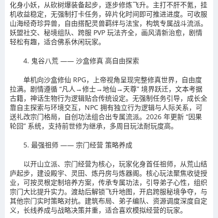
化身小妖，从砍树爆装备起步，逐步修炼飞升。主打不肝不氪，挂
机收益稳定，无强制打卡任务，碎片化时间即可推进进度。可收服
山海经奇珍异兽，自由搭配灵兽羁绊与法宝，构筑专属战斗流派。
妖盟社交、秘境组队、跨服 PVP 玩法齐全，画风清新治愈，剧情
轻松有趣，适合佛系休闲玩家。
4. 鬼谷八荒 —— 沙盒修真 高自由探索
单机向沙盒修仙 RPG，上帝视角呈现完整修真世界，自由度
拉满。剧情遵循 “凡人→修士→地仙→天尊” 境界跃迁，文本考据
古籍，神话生物行为逻辑贴合传统设定。无强制任务引导，成长全
靠自主探索与环境交互，NPC 拥有独立行为逻辑与人际关系，可
送礼改宗门格局，自创功法组合出专属流派。2026 年更新 “因果
轮回” 系统，支持前世修为继承，多周目玩法耐玩度高。
5. 最强祖师 —— 宗门经营 策略养成
以开山立派、宗门经营为核心，玩家化身首任祖师，从荒山结
庐起步，建设殿宇、灵田、炼丹房与炼器阁。核心玩法聚焦收徒授
业，可按灵根定制培养方案，传承专属功法，引导弟子心性，组织
宗门大比提升实力。渡劫后解锁飞升地图，开启跨服秘境争夺，与
其他宗门实时策略对抗。建筑布局、弟子编队、资源调度深度自定
义，长线养成与战略决策并重，适合喜欢模拟经营的玩家。