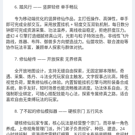
6. 踏风行 —— 竖屏轻修 单手畅玩
专为移动端优化的竖屏修仙作品，主打低操作、高弹性，单手
即可完成全部交互。采用放置挂机 + 轻度交互双轨机制，每日数分
钟即可完成资源采集、功法温养，离线收益稳定，拒绝肝度压力。
虚幻 4 引擎打造细腻修真山河，光影与粒子特效出色，非线性飞升
路线，炼器、布阵、御兽多方向塑造战力。仙盟攻防、联合渡劫等
协作玩法丰富，兼顾单人探索与群体对抗。
7. 修仙秘传 —— 开放探索 无界修真
全开放地图设计，支持无缝自由探索，无固定脚本限制，奇
遇、采集、炼丹、斗法全凭玩家自主触发。文字叙事占比高，降低
视觉负荷，聚焦修仙核心体验。内置智能挂机引擎与跨阶装备合成
系统，新手友好，短时场景也能流畅推进进度。功法体系自由，无
强制职业绑定，可随心搭配技能与心法，探索专属修真之路，适合
喜欢自由无束缚玩法的玩家。
8. 了不起的修仙模拟器 —— 硬核宗门 五行风水
硬核修仙玩家专属，核心玩法是经营整个宗门，而非单一角色
养成。上帝视角管理门派，外门弟子负责挖矿、种田、建造，24
小时排班制，资源调度需精打细算。五行风水布局是精髓，房间材