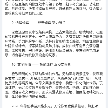
质、方位直接影响修炼效率与弟子心境，细节考究至极。功法修
炼、丹药炼制、法宝打造体系严谨，渡劫机制充满挑战，适合追求
硬核真实修仙体验的玩家。
9. 逍遥修真 —— 经典修真 势力纷争
深度还原修真小说经典架构，上古大能遗迹、秘境坍缩、心魔
劫等标志性元素齐全。十三大修真势力，各有完整功法树与资源循
环体系，势力间纷争不断，选择阵营影响成长路线。地图埋藏数百
处隐性机缘点，探索奖励与风险并存，成长曲线平滑且充满惊喜
感。离线挂机、宗门建设、跨服对战玩法完善，复古修真氛围浓
厚，适合喜欢传统修真设定的玩家。
10. 文字修仙 —— 极简纯粹 沉浸式修真
极致精简的文字驱动型修仙作品，无动画与场景渲染，仅靠凝
练文本与结构化 UI 呈现全部内容。从筑基炼气到渡劫飞升，从收
徒授业到秘境探幽，全靠文案激发想象，构建个性化仙侠世界。玩
法纯粹，无冗余特效与复杂操作，聚焦修炼、悟道、渡劫核心体
验。适合喜欢文字叙事、追求沉浸式修真意境、拒绝花哨特效的玩
家，体验最原始的修仙乐趣。
2026 年修仙手游风格多元，无论你偏爱佛系挂机、热血对