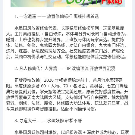
1. 一念逍遥 —— 放置修仙标杆 离线挂机首选
水墨国风放置修仙代表，长期稳居修仙榜前列，玩家基数庞
大。主打离线挂机 + 自由修炼，本体与分身可长时间自动涨修为，
睡觉、上班也能稳步提升境界，上班族与休闲玩家首选。提供炼
体、法修、剑修、鬼修四大路线，功法自由组合，九大宗门任选，
炼丹、炼器、秘境探索玩法齐全。社交维度支持宗门战、跨服论
剑，兼顾单机佛系与社交互动，零氪也能顺畅体验完整修仙流程。
2. 凡人修仙传：人界篇 ——IP 改编顶流 开放世界沉浸
正版授权改编，2026 年畅销榜稳定前十，首月流水表现亮
眼。高度还原原著 60 + 人物、70 + 名场面，黄枫谷、七玄门等经
典场景复刻到位，掌天瓶等法宝完美还原，原著党好感度拉满。开
放世界覆盖天南大陆四大区域，支持御剑飞行自由探索，触发隐藏
奇遇。剑修、法修、魔修、体修四大功法体系，玩法差异显著，战
斗兼顾即时操作与智能挂机，适配不同操作习惯。
3. 寻道大千 —— 水墨妖修 轻松不肝
水墨国风妖修题材爆款，以轻松诙谐 + 深度养成为核心，玩家