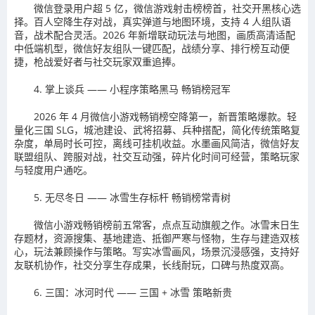
微信登录用户超 5 亿，微信游戏射击榜榜首，社交开黑核心选
择。百人空降生存对战，真实弹道与地图环境，支持 4 人组队语
音，战术配合灵活。2026 年新增联动玩法与地图，画质高清适配
中低端机型，微信好友组队一键匹配，战绩分享、排行榜互动便
捷，枪战爱好者与社交玩家双重追捧。
4. 掌上谈兵 —— 小程序策略黑马 畅销榜冠军
2026 年 4 月微信小游戏畅销榜空降第一，新晋策略爆款。轻
量化三国 SLG，城池建设、武将招募、兵种搭配，简化传统策略复
杂度，单局时长可控，离线可挂机收益。水墨画风简洁，微信好友
联盟组队、跨服对战，社交互动强，碎片化时间可经营，策略玩家
与轻度用户通吃。
5. 无尽冬日 —— 冰雪生存标杆 畅销榜常青树
微信小游戏畅销榜前五常客，点点互动旗舰之作。冰雪末日生
存题材，资源搜集、基地建造、抵御严寒与怪物，生存与建造双核
心，玩法兼顾操作与策略。写实冰雪画风，场景沉浸感强，支持好
友联机协作，社交分享生存成果，长线耐玩，口碑与热度双高。
6. 三国：冰河时代 —— 三国 + 冰雪 策略新贵