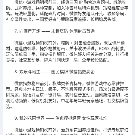
微信小游戏畅销榜前三，经典三国 IP 融合冰雪题材。城池攻
防、武将养成、兵种克制，加入冰雪环境特殊机制，策略维度更丰
富。玩法轻量化，适配碎片时间，微信好友组队开荒、联盟争霸，
社交属性突出，三国爱好者与策略玩家追捧，长期稳居头部。
7. 向僵尸开炮 —— 末世塔防 休闲射击首选
微信小游戏畅销榜前列，塔防 + 射击融合爆款。末世僵尸题
材，建造防御塔、操控枪械射击，关卡波次递进，BOSS 战刺激。
玩法简单易上手，指尖操作解压，微信好友闯关进度分享、排行榜
竞技，社交互动足，碎片时间快速一局，全年龄段适配。
8. 欢乐斗地主 —— 国民棋牌 微信指数高企
微信指数稳居前列，棋牌类长青标杆，微信游戏中心常驻推
荐。经典斗地主玩法，癞子、不洗牌等模式多样，场次分级适配不
同玩家，微信好友房一键开局，实时语音互动。画风简洁亲切，福
利活动频繁，低保机制友好，中老年与年轻玩家通吃，社交棋牌首
选。
9. 我的花园世界 —— 治愈模拟经营 女性玩家扎堆
微信小游戏畅销榜前列，治愈系花园养成佳作。打造专属梦幻