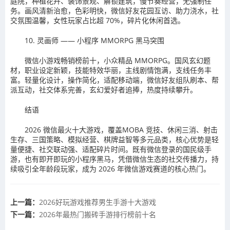
庭院，种植花卉、装饰景观、解锁建筑，慢节奏经营，无强制任
务。画风清新治愈，色彩明快，微信好友花园互访、助力浇水，社
交氛围温馨，女性玩家占比超 70%，碎片化休闲首选。
10. 灵画师 —— 小程序 MMORPG 黑马突围
微信小游戏畅销榜前十，小众精品 MMORPG。国风玄幻题
材，职业设定新颖，技能特效华丽，主线剧情饱满，支线任务丰
富。轻量化设计，操作简化，适配移动端，微信好友组队刷本、帮
派互动，社交体系完善，玄幻爱好者追捧，热度持续攀升。
结语
2026 微信最火十大游戏，覆盖MOBA 竞技、休闲三消、射击
生存、三国策略、模拟经营、棋牌益智等多元品类，核心优势是轻
量便捷、社交联动强、适配碎片时间。既有微信登录的国民级手
游，也有即开即玩的小程序黑马，凭借微信生态的社交传播力，持
续吸引全年龄段玩家，成为 2026 年微信游戏赛道的核心热门。
上一篇：
2026好玩游戏推荐男生手游十大游戏
下一篇：
2026年最热门搬砖手游排行榜前十名