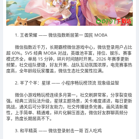
1. 王者荣耀 —— 微信指数断层第一 国民 MOBA
微信指数近千万，长期霸榜微信游戏中心，微信登录用户占比
超 60%。5V5 经典 MOBA 对战，英雄池丰富，排位、娱乐、赛事
模式齐全，单局 15 分钟，碎片时间随时开黑。2026 年赛季更新
频繁，社交组队便捷，好友开黑、战队互动氛围浓厚，电竞赛事热
度高，全年龄段玩家覆盖，微信生态社交属性拉满。
2. 羊了个羊：星球 —— 小程序畅玩榜顶流 现象级益智
微信小游戏畅玩榜连续多月第一，社交刷屏常客，分享裂变极
强。经典三消玩法升级，星球主题场景，关卡难度递进，每日更新
挑战，通关后可分享好友助力，社交传播链条完善。画风清新魔
性，上手简单、精通难，碎片化解压首选，微信好友群聊高频分
享，热度长期居高不下。
3. 和平精英 —— 微信登录射击一哥 百人吃鸡