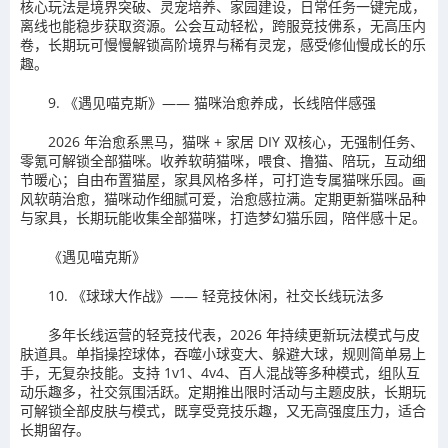
核心玩法是境界突破、灵宠培养、家园建设，日常任务一键完成，
离线也能稳步获取资源。公会互动轻松，跨服竞技佛系，无高压内
卷，长期玩可慢慢解锁高阶境界与稀有灵宠，感受修仙慢成长的乐
趣。
9. 《遇见喵克斯》—— 猫咪治愈养成，长线陪伴感强
2026 年治愈系黑马，猫咪 + 家居 DIY 双核心，无强制任务、
零氪可解锁全部猫咪。收养软萌猫咪，喂食、撸猫、陪玩，互动细
节暖心；自由布置猫屋，家具风格多样，可打造专属猫咪乐园。画
风软萌治愈，猫咪动作细腻可爱，治愈感拉满。定期更新猫咪品种
与家具，长期玩能收集全部猫咪，打造梦幻猫乐园，陪伴感十足。
《遇见喵克斯》
10. 《球球大作战》—— 轻竞技休闲，社交长线玩法多
多年长线运营的轻竞技代表，2026 年持续更新玩法模式与皮
肤道具。单指操控球体，吞噬小球变大、躲避大球，规则简单易上
手，无复杂技能。支持 1v1、4v4、百人混战等多种模式，组队互
动乐趣多，社交氛围活跃。定期推出限时活动与主题皮肤，长期玩
可解锁全部皮肤与模式，既享受竞技乐趣，又无高强度压力，适合
长期留存。