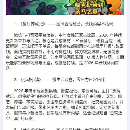
1. 《餐厅养成记》—— 国风合成经营，长线内容不枯竭
微信与抖音双平台爆款，中年女性玩家占比高，2026 年持续
更新新章节与活动。核心是合成食材 + 经营餐厅 + 修复庭院 + 剧
情解谜，玩法闭环不单调，每局合成都能同步推进餐厅升级与故事
线。离线挂机有收益，不用时刻在线，体力恢复温和，无强制氪
金，公会互助氛围轻松。江南庭院画风温润，Q 版人物软萌，长期
玩能解锁全部场景与图鉴，成就感持续，是 2026 年长线休闲首
选。
2. 《心动小镇》—— 慢生活沙盒，零压力日常陪伴
2026 年佛系玩家聚集地，肝度极低、零氪可玩，主打 “想玩
就玩、想停就停” 的松弛节奏。开放式小镇可自由钓鱼、烹饪、园
艺、养猫、布置家园，无强制任务与时间焦虑，社交氛围友好，好
友串门互动轻松。像素风画面治愈，细节打磨细腻，定期更新家
具、服饰与小镇场景，长期玩总有新内容，适合把游戏当 “日常放
空工具” 的玩家。
3. 《开心消消乐》—— 国民消除标杆，十年长线不倒