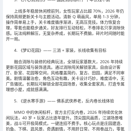
上线多年稳居休闲榜前列，女性玩家占比超 70%，2026 年仍
保持高频更新关卡与主题活动。清新 Q 萌画风，单局 1-3 分钟，
操作简单易上手，关卡难度循序渐进，无高压竞技。体力恢复合
理，零氪也能稳步通关，好友排行互动轻松，不卷排名只享消除快
感。玩法纯粹解压，无复杂养成，长期玩不费脑，碎片时间随时能
开一局。
4. 《梦幻花园》—— 三消 + 家装，长线收集有目标
融合消除与装修的经典玩法，全球玩家基数大，2026 年持续
更新花园区域与装饰道具。通过消除闯关解锁家具，自由设计客
厅、卧室、花园等空间，风格覆盖简约、复古、田园，满足不同审
美。剧情温馨治愈，角色互动有趣，关卡设计巧妙，难度适中，无
广告骚扰。长期玩可解锁全部花园场景，收集全套家具，打造专属
理想小屋，成就感满满。
5. 《逆水寒手游》—— 佛系武侠养老，反内卷长线体验
MMO 中的休闲标杆，官方主打反内卷，2026 年持续优化休
闲玩法，40 岁 + 玩家占比逐年提升。顶尖国风画质，江湖场景唯
美，战斗可开极简模式，一键连招不费手。核心玩点是庄园建造、
钓鱼、下棋、逛风景、奇遇剧情，不用肝日常、不用卷战力，零氪