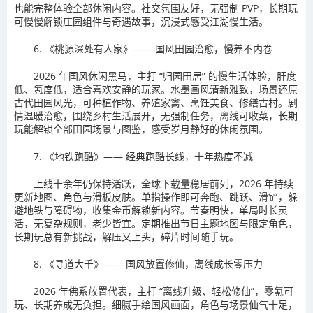
也能完整体验全部休闲内容。社交氛围友好，无强制 PVP，长期玩
可慢慢解锁庄园组件与奇遇故事，沉浸式感受江湖慢生活。
6. 《桃源深处有人家》—— 国风田园治愈，慢养不内卷
2026 年国风休闲黑马，主打 “归园田居” 的慢生活体验，肝度
低、氪度低，适合喜欢安静的玩家。水墨画风清新雅致，场景还原
古代田园风光，可种植作物、养殖家禽、烹饪美食、修缮古村。剧
情温暖治愈，围绕乡村生活展开，无强制任务，离线可收菜，长期
玩能解锁全部田园场景与图鉴，感受岁月静好的休闲氛围。
7. 《地铁跑酷》—— 经典跑酷长线，十年热度不减
上线十余年仍保持活跃，全球下载量稳居前列，2026 年持续
更新地图、角色与滑板皮肤。单指操作即可奔跑、跳跃、滑铲，躲
避地铁与障碍物，收集金币解锁新内容。节奏明快，单局时长灵
活，无复杂规则，老少皆宜。定期推出节日主题地图与限定角色，
长期玩总有新挑战，解压又上头，碎片时间随手玩。
8. 《寻道大千》—— 国风放置修仙，离线成长零压力
2026 年佛系放置代表，主打 “离线升级、轻松修仙”，零氪可
玩、长期养成无负担。细腻手绘国风画面，角色与场景仙气十足，