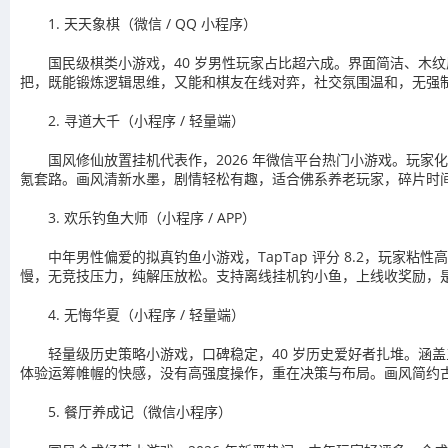
1. 天天象棋（微信 / QQ 小程序）
国民级棋类小游戏，40 岁男性玩家占比超六成。界面简洁、木纹
把，既能锻炼逻辑思维，又能和棋友在线对弈，社交氛围温和，无强
2. 寻道大千（小程序 / 轻量端）
国风修仙放置挂机代表作，2026 年微信平台热门小游戏。玩
氪套路。画风清新水墨，剧情轻松有趣，适合佛系养老玩家，碎片时
3. 欢乐钓鱼大师（小程序 / APP）
中年男性偏爱的拟真钓鱼小游戏，TapTap 评分 8.2，玩
慢，无竞技压力，纯解压放松。支持离线挂机钓小鱼，上线收奖励，
4. 无悔华夏（小程序 / 轻量端）
轻量级历史策略小游戏，口碑稳定，40 岁历史爱好者扎堆。涵
体验运筹帷幄的快感，没有高强度操作，重在决策与布局。画风简约
5. 餐厅养成记（微信小程序）