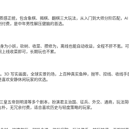
质感正统，包含象棋、揭棋、翻棋三大玩法，从入门到大师分阶匹配，AI 难
制付费，是中年男性解压健脑的首选。
家化身为小妖，砍树、收菜、攒修为，离线也能自动收益，全程不肝不氪。
间上线收菜即可，长期玩也不累。
家粘性高。3D 写实画面，全球实景钓场，上百种真实鱼种，抛竿、控线、收
是喜欢安静休闲玩家的优选。
盖三皇五帝到明清等多个剧本，扮演君主治国、征兵、外交、通商，玩法
古朴，无冗余付费，适合喜欢历史与轻度策略的玩家。