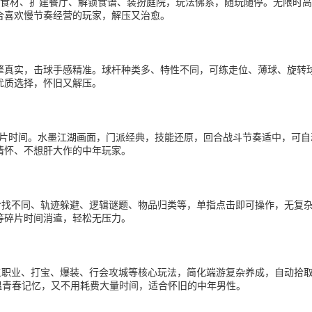
合成食材、扩建餐厅、解锁食谱、装扮庭院，玩法佛系，随玩随停。无限时
合喜欢慢节奏经营的玩家，解压又治愈。
擎真实，击球手感精准。球杆种类多、特性不同，可练走位、薄球、旋转
优质选择，怀旧又解压。
碎片时间。水墨江湖画面，门派经典，技能还原，回合战斗节奏适中，可自
情怀、不想肝大作的中年玩家。
包含找不同、轨迹躲避、逻辑谜题、物品归类等，单指点击即可操作，无复
等碎片时间消遣，轻松无压力。
战法道三职业、打宝、爆装、行会攻城等核心玩法，简化端游复杂养成，自动
重温青春记忆，又不用耗费大量时间，适合怀旧的中年男性。