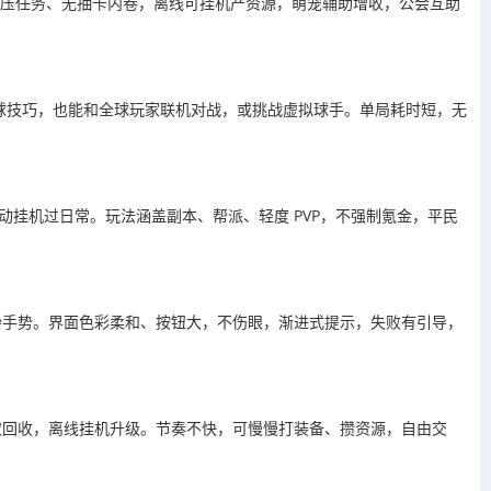
高压任务、无抽卡内卷，离线可挂机产资源，萌宠辅助增收，公会互助
球技巧，也能和全球玩家联机对战，或挑战虚拟球手。单局耗时短，无
动挂机过日常。玩法涵盖副本、帮派、轻度 PVP，不强制氪金，平民
杂手势。界面色彩柔和、按钮大，不伤眼，渐进式提示，失败有引导，
拾取回收，离线挂机升级。节奏不快，可慢慢打装备、攒资源，自由交