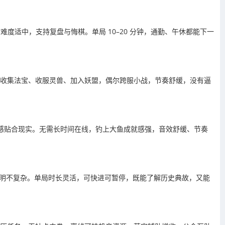
度适中，支持复盘与悔棋。单局 10–20 分钟，通勤、午休都能下一
可收集法宝、收服灵兽、加入妖盟，偶尔跨服小战，节奏舒缓，没有逼
线手感贴合现实。无需长时间在线，钓上大鱼成就感强，音效舒缓、节奏
简明不复杂。单局时长灵活，可快进可暂停，既能了解历史典故，又能