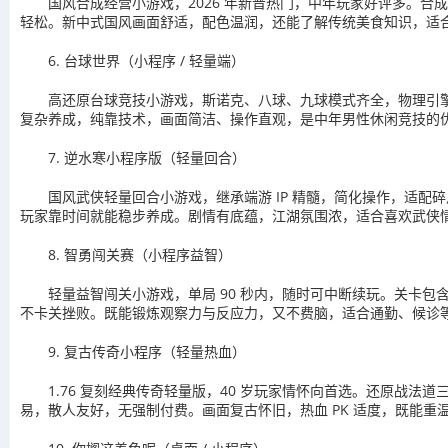
国风合成经营小游戏，2026 年新晋热门，中年玩家好评多。
轻松。新中式国风画面舒适，配色温润，还能了解传统美食知识，适
6. 台球世界（小程序 / 轻量端）
高还原台球竞技小游戏，斯诺克、八球、九球模式齐全，物理引
复杂养成，纯靠技术，画面简洁、操作直观，是中年男性休闲竞技的
7. 逆水寒小程序版（轻量回合）
国风武侠轻量回合小游戏，继承端游 IP 精髓，简化操作，适配
玩家靠时间就能稳步养成。剧情有底蕴，江湖氛围浓，适合喜欢武侠
8. 智勇闯关赛（小程序益智）
轻量益智闯关小游戏，单局 90 秒内，随时可中断续玩。关卡
不卡关挫败。既能锻炼观察力与反应力，又不费脑，适合通勤、候诊
9. 复古传奇小程序（轻量热血）
1.76 复刻经典传奇轻量版，40 岁玩家情怀向首选。还原
易，散人友好，无强制付费。画面复古怀旧，热血 PK 适度，既能