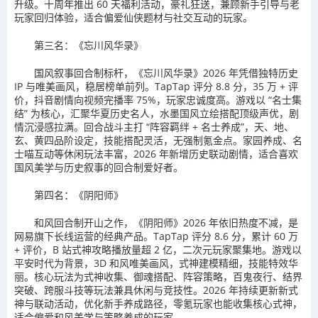
升级。十周年推出 60 天福利活动，豪礼狂送，兼顾新手引导与老
玩家回归体验，适合偏爱仙侠题材与社交互动的玩家。
第三名：《忘川风华录》
国风叙事回合制标杆，《忘川风华录》2026 年凭借独特历史
IP 与唯美画风，稳居榜单前列。TapTap 评分 8.8 分，35 万 + 评
价，抖音剧情向视频完播率 75%，玩家忠诚度高。游戏以 “名士集
结” 为核心，汇聚华夏历史名人，水墨国风立绘搭配顶级声优，剧
情沉浸感拉满。回合战斗主打 “阵容羁绊 + 名士养成”，天、地、
玄、黄四品阶设定，技能搭配灵活，无强制氪金点。家园养成、名
士喵互动等休闲玩法丰富，2026 年新增历史联动剧情，适合喜欢
国风美学与历史叙事的回合制爱好者。
第四名：《阴阳师》
和风回合制开山之作，《阴阳师》2026 年依旧热度不减，是
网易旗下长线运营的经典产品。TapTap 评分 8.6 分，累计 60 万
+ 评价，B 站式神攻略播放量超 2 亿，二次元玩家聚集地。游戏以
平安时代为背景，3D 和风唯美画风，式神建模精细，技能特效华
丽。核心玩法为式神收集、御魂搭配、阵容策略，百鬼夜行、结界
突破、跨服斗技等玩法兼具休闲与竞技性。2026 年持续更新新式
神与联动活动，优化新手养成路径，零氪玩家也能收集核心式神，
适合偏爱和风美学与策略养成的玩家。