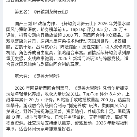
第五名：《轩辕剑龙舞云山》
国产三剑 IP 改编力作，《轩辕剑龙舞云山》2026 年凭借水墨
国风与策略深度，跻身榜单前五。TapTap 评分 8.5 分，28 万 +
评价，抖音实测内容播放量超 3000 万，国风回合制小众精品。游
戏以盛唐为背景，原创水墨渲染技术构建动态国风世界，场景细
腻，古韵十足。战斗核心为 “阵法搭配 + 属性克制”，引入双修流派
机制，角色养成自由度高，策略组合丰富。剧情延续轩辕剑系列厚
重历史感，支线故事饱满，2026 年新增门派玩法与跨服竞技，适
合喜欢国风仙侠与剧情向回合制的玩家。
第六名：《灵兽大冒险》
2026 年网易新晋回合制黑马，《灵兽大冒险》凭借创新抓宠
玩法与轻量化养成，收获大量玩家关注。TapTap 评分 8.4 分，上
线半年累计 20 万 + 评价，B 站新手攻略播放量超 200 万，热度持
续攀升。游戏融合传统回合制与 “抓宠养成” 玩法，类似国风宝可
梦设定，野外可捕捉海量灵兽，资质随机，养成乐趣十足。画风清
新 Q 萌，战斗节奏轻快，日常任务轻量化，无强制肝度，离线可
积累资源。社交玩法支持组队抓宠、帮派互动，2026 年新服福利
丰厚，适合休闲玩家与抓宠爱好者。