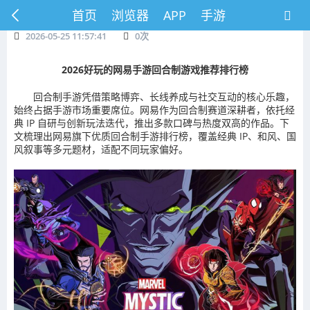
首页
浏览器
APP
手游
2026-05-25 11:57:41
0
次
2026好玩的网易手游回合制游戏推荐排行榜
回合制手游凭借策略博弈、长线养成与社交互动的核心乐趣，
始终占据手游市场重要席位。网易作为回合制赛道深耕者，依托经
典 IP 自研与创新玩法迭代，推出多款口碑与热度双高的作品。下
文梳理出网易旗下优质回合制手游排行榜，覆盖经典 IP、和风、国
风叙事等多元题材，适配不同玩家偏好。