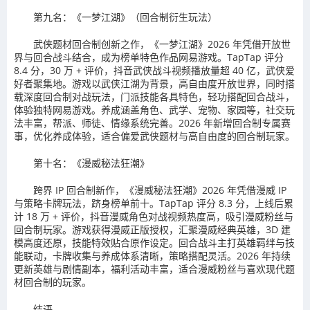
第九名：《一梦江湖》（回合制衍生玩法）
武侠题材回合制创新之作，《一梦江湖》2026 年凭借开放世
界与回合战斗结合，成为榜单特色作品网易游戏。TapTap 评分
8.4 分，30 万 + 评价，抖音武侠战斗视频播放量超 40 亿，武侠爱
好者聚集地。游戏以武侠江湖为背景，高自由度开放世界，同时搭
载深度回合制对战玩法，门派技能各具特色，轻功搭配回合战斗，
体验独特网易游戏。养成涵盖角色、武学、宠物、家园等，社交玩
法丰富，帮派、师徒、情缘系统完善。2026 年新增回合制专属赛
事，优化养成体验，适合偏爱武侠题材与高自由度的回合制玩家。
第十名：《漫威秘法狂潮》
跨界 IP 回合制新作，《漫威秘法狂潮》2026 年凭借漫威 IP
与策略卡牌玩法，跻身榜单前十。TapTap 评分 8.3 分，上线后累
计 18 万 + 评价，抖音漫威角色对战视频热度高，吸引漫威粉丝与
回合制玩家。游戏获得漫威正版授权，汇聚漫威经典英雄，3D 建
模高度还原，技能特效贴合原作设定。回合战斗主打英雄羁绊与技
能联动，卡牌收集与养成体系清晰，策略搭配灵活。2026 年持续
更新英雄与剧情副本，福利活动丰富，适合漫威粉丝与喜欢现代题
材回合制的玩家。
结语