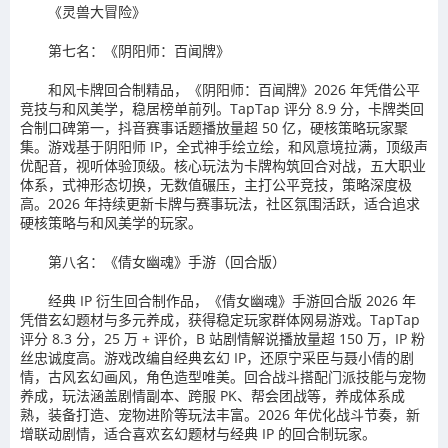
《灵兽大冒险》
第七名：《阴阳师：百闻牌》
和风卡牌回合制精品，《阴阳师：百闻牌》2026 年凭借公平
竞技与和风美学，稳居榜单前列。TapTap 评分 8.9 分，卡牌类回
合制口碑第一，抖音赛事话题播放量超 50 亿，硬核策略玩家聚
集。游戏基于阴阳师 IP，全式神手绘立绘，和风意境拉满，顶级声
优配音，视听体验顶级。核心玩法为卡牌构筑回合对战，五大职业
体系，式神形态切换，无数值碾压，主打公平竞技，策略深度极
高。2026 年持续更新卡牌与赛事玩法，社区氛围活跃，适合追求
硬核策略与和风美学的玩家。
第八名：《倩女幽魂》手游（回合版）
经典 IP 衍生回合制作品，《倩女幽魂》手游回合版 2026 年
凭借玄幻题材与多元养成，获得稳定玩家群体网易游戏。TapTap
评分 8.3 分，25 万 + 评价，B 站剧情解说播放量超 150 万，IP 粉
丝忠诚度高。游戏改编自经典玄幻 IP，还原宁采臣与聂小倩的剧
情，古风玄幻画风，角色造型唯美。回合战斗搭配门派技能与宠物
养成，玩法涵盖剧情副本、跨服 PK、帮会团战等，养成体系成
熟，装备打造、宠物进阶等玩法丰富。2026 年优化战斗节奏，新
增联动剧情，适合喜欢玄幻题材与经典 IP 的回合制玩家。