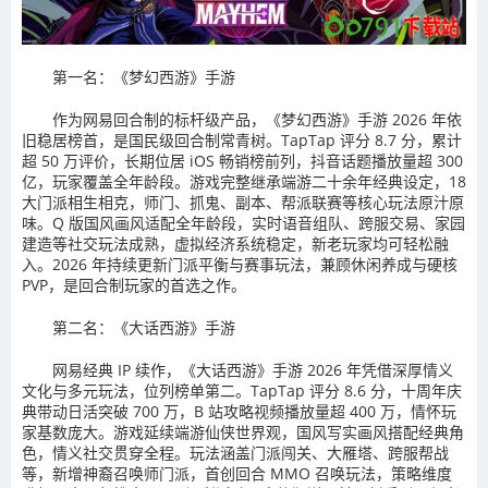
第一名：《梦幻西游》手游
作为网易回合制的标杆级产品，《梦幻西游》手游 2026 年依
旧稳居榜首，是国民级回合制常青树。TapTap 评分 8.7 分，累计
超 50 万评价，长期位居 iOS 畅销榜前列，抖音话题播放量超 300
亿，玩家覆盖全年龄段。游戏完整继承端游二十余年经典设定，18
大门派相生相克，师门、抓鬼、副本、帮派联赛等核心玩法原汁原
味。Q 版国风画风适配全年龄段，实时语音组队、跨服交易、家园
建造等社交玩法成熟，虚拟经济系统稳定，新老玩家均可轻松融
入。2026 年持续更新门派平衡与赛事玩法，兼顾休闲养成与硬核
PVP，是回合制玩家的首选之作。
第二名：《大话西游》手游
网易经典 IP 续作，《大话西游》手游 2026 年凭借深厚情义
文化与多元玩法，位列榜单第二。TapTap 评分 8.6 分，十周年庆
典带动日活突破 700 万，B 站攻略视频播放量超 400 万，情怀玩
家基数庞大。游戏延续端游仙侠世界观，国风写实画风搭配经典角
色，情义社交贯穿全程。玩法涵盖门派闯关、大雁塔、跨服帮战
等，新增神裔召唤师门派，首创回合 MMO 召唤玩法，策略维度