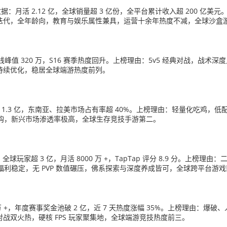
心数据：月活 2.12 亿，全球销量超 3 亿份，全平台累计收入超 200
迭代，全年龄向，教育与娱乐属性兼具，运营十余年热度不减，全球沙盒
在线峰值 320 万，S16 赛季热度回升。上榜理由：5v5 经典对战，
持续优化，稳居全球端游热度前列。
活 1.3 亿，东南亚、拉美市场占有率超 40%。上榜理由：轻量化吃鸡，
内购，新兴市场渗透率极高，全球生存竞技手游第二。
：全球玩家超 3 亿，月活 8000 万 +，TapTap 评分 8.9 分。上
福利稳定，无 PVP 数值碾压，佛系探索与深度养成皆可，全球跨平台游
 万 +，年度赛事奖金池破 2 亿，近 7 天热度涨幅 35%。上榜理由：
战双火热，硬核 FPS 玩家聚集地，全球端游竞技热度前三。