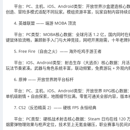
平台：PC、主机、iOS、Android类型：开放世界沙盒建造核
创造、冒险多模式适配不同玩家。模组资源丰富，玩家自制内容持续
4. 英雄联盟 —— 端游 MOBA 顶流
平台：PC类型：MOBA核心数据：全球月活 1.2 亿，国内同时
键鼠体验流畅，兼顾新手入门与大神竞技，网吧开黑刚需，十年老牌
5. Free Fire（自由之火）—— 海外吃鸡手游王者
平台：iOS、Android类型：射击生存（大逃杀）核心数据：月
玩法节奏紧凑。武器与角色系统丰富，联动频繁，免费游玩 + 外观
6. 原神 —— 开放世界跨平台标杆
平台：PC、主机、iOS、Android类型：开放世界 RPG核心数据
单机级剧情 + 自由探索，地图细节拉满。零氪可通关全部内容，版本
7. CS2（反恐精英 2）—— 硬核 FPS 永恒经典
平台：PC类型：硬核战术射击核心数据：Steam 日均在线 120
烟雾弹物理效果与枪声定位，技术至上无氪金碾压，职业赛事与民间对