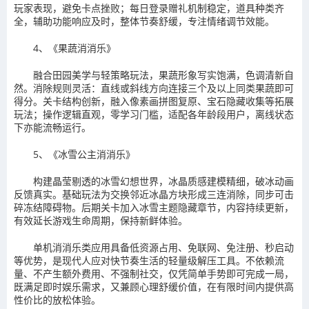
玩家表现，避免卡点挫败；每日登录赠礼机制稳定，道具种类齐
全，辅助功能响应及时，整体节奏舒缓，专注情绪调节效能。
4、《果蔬消消乐》
融合田园美学与轻策略玩法，果蔬形象写实饱满，色调清新自
然。消除规则灵活：直线或斜线方向连接三个及以上同类果蔬即可
得分。关卡结构创新，融入像素画拼图复原、宝石隐藏收集等拓展
玩法；操作逻辑直观，零学习门槛，适配各年龄段用户，离线状态
下亦能流畅运行。
5、《冰雪公主消消乐》
构建晶莹剔透的冰雪幻想世界，冰晶质感建模精细，破冰动画
反馈真实。基础玩法为交换邻近冰晶方块形成三连消除，同步可击
碎冻结障碍物。后期关卡加入冰雪主题隐藏章节，内容持续更新，
有效延长游戏生命周期，保持新鲜体验。
单机消消乐类应用具备低资源占用、免联网、免注册、秒启动
等优势，是现代人应对快节奏生活的轻量级解压工具。不依赖流
量、不产生额外费用、不强制社交，仅凭简单手势即可完成一局，
既满足即时娱乐需求，又兼顾心理舒缓价值，在有限时间内提供高
性价比的放松体验。