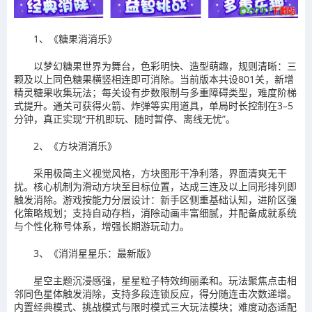
1、《糖果消消乐》
以梦幻糖果世界为舞台，色彩明快、造型萌趣，规则清晰：三
颗及以上同色糖果横竖相连即可消除。当前版本共设801关，新增
精灵糖果收集玩法；每关设有步数限制与多重障碍类型，难度阶梯
式提升。通关可获得火箭、炸弹等实用道具，单局时长控制在3–5
分钟，真正实现“开机即玩、随时暂停、离线无忧”。
2、《方块消消乐》
采用极简主义视觉风格，方块图形干净利落，界面清爽无干
扰。核心机制为滑动方块至目标位置，达成三连及以上同形排列即
触发消除。游戏按能力分层设计：新手区侧重基础认知，进阶区强
化策略规划；支持自动存档，消除动画丰富细腻，并配备成就系统
与个性化称号体系，增强长期游玩动力。
3、《消消星星乐：最新版》
星空主题沉浸感强，星星粒子特效绚丽柔和。玩法聚焦点击相
邻同色星体触发消除，支持多段连锁反应，得分随连击次数递增。
内置经典模式、挑战模式与限时模式三大玩法模块；难度动态适配