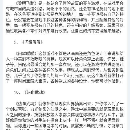
《黎明飞驰》是一款结合了冒险故事的赛车游戏，在游戏里会
有城市里的高速公路，崎岖不平的山路，还会有神秘莫测的地下道
路，在这条赛道中到处都是危险的地方，每一处赛道都有自己的特
色，玩家需要在游戏中躲避各种各样的障碍物，并且超越其他的对
手，每一辆赛车都有自己的特色，还有相应的升级系统，玩家可以
通过收集各种零件对汽车进行改装，让自己的汽车变得越来越酷。
9、《闪耀暖暖》
《闪耀暖暖》这款游戏不管是从画面还是角色设计上来说都给
人一种美到不敢眨眼的感觉，玩家可以给角色穿上衣服、饰品、鞋
子等，搭配出最适合她的那一套衣服，还可以在游戏中推进剧情让
角色们之间发生各种各样的故事，游戏从古风到现代，从甜美到性
感，几乎包含了你能想到的每一个流行元素，玩这个游戏就像打开
了一座时尚宝藏大宝库，各种款式的各种设计，你都可以体验到。
10、《热血武魂》
《热血武魂》就像把你从现实世界抽离出来，把你带入到了一
个剑拔弩张，刀光剑影的江湖之中，游戏中最重要的就是玩家和敌
人之间的操作，技能释放等因素都会体现在你和敌人的战斗中，就
好像是你和你的对手站在擂台上决斗一样，稍不留神就会满盘皆
输，当你遇到一些困难副本的时候，就需要不断的打怪，才能拿到