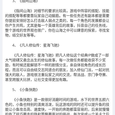
3、《指间山海》
《指间山海》对细节的要求比较高，游戏中阵容的搭配、技能
的搭配等等都要靠玩家自己动脑筋。有一些任务还有副本都是需要
你提前安排好怎么打击敌人弱点之类的，每一个角色的发展都会让
你产生共鸣，尤其是每一个英雄背后的故事，抖音自己的任务线，
整个游戏的世界观也很广，你在山海之中可以肆意的探索，寻找宝
物，结交好友等等。
4、《凡人修仙传：星海飞驰》
《凡人修仙传：星海飞驰》把凡人修仙这个经典IP做成了一部
大气磅礴又悬念丛生的修仙故事，每一次做任务都能收获不少奖
励，有时候还能解锁不一样的剧情分支，亲自体验角色的成长历
程，而且可以自由结交志同道合的朋友，加入修仙门派，一起对抗
强大的敌人，游戏很注重玩家之间的交流，帮派战、宗门争夺赛、
甚至跨服大比拼，让社交变得更加有趣。
5、《小鱼快跑》
《小鱼快跑》是一款很好消磨时间的游戏，水下的世界五颜六
色的，小鱼也特别的清爽活泼，玩这游戏的同时还可以提升鱼的技
能让小鱼攻击高、速度快，一开始的奔跑都蛮容易的，后来就慢慢
的有了技巧要走的路和策略要面对的挑战，每次完成一个关卡之后