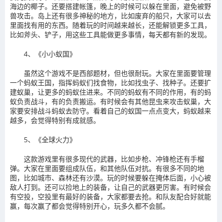
海边的椰子。还要搭建帐篷，晚上的时候可以躲在里面，避免被野
兽攻击。岛上还有很多神秘的地方，比如废弃的船只，大家可以去
里面找有用的东西。随着玩的时间越来越长，还能解锁更多工具，
比如斧头、铲子，用这些工具能做更多事情，每天都有新的发现。
4、《小小蚁国》
虽然这个游戏不是西部题材，但也很耐玩。大家在里面要管理
一个蚂蚁王国，指挥蚂蚁们找食物，比如找虫子、找种子。还要扩
建蚁巢，让更多的蚂蚁住进来。不同的蚂蚁有不同的作用，有的蚂
蚁负责战斗，有的负责搬运。有时候会有其他昆虫来攻击蚁巢，大
家要安排战斗蚂蚁去防守。看着自己的蚁国一点点变大，蚂蚁越来
越多，会觉得特别有成就感。
5、《全球火力》
这款游戏里有很多现代的武器，比如步枪、冲锋枪还有手榴
弹。大家在里面要组成队伍，和其他队伍对抗。有很多不同的地
图，比如城市、森林还有沙漠。玩的时候要躲在掩体后面，小心被
敌人打到。还可以捡地上的装备，让自己的武器更厉害。有时候会
有空投，空投里有最好的装备，大家都要去抢。和队友配合好就能
赢，每次赢了都会觉得特别开心，玩多久都不会腻。