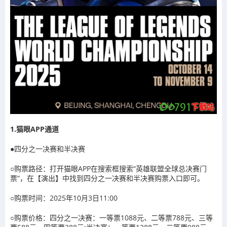
1.猫眼APP通道
●四分之一决赛和半决赛
○购票路径：打开猫眼APP在搜索框搜索“英雄联盟全球总决赛门
票”，在【演出】中找到四分之一决赛和半决赛购票入口即可。
○购票时间：2025年10月3日11:00
○购票价格：四分之一决赛：一等票1088元、二等票788元、三等