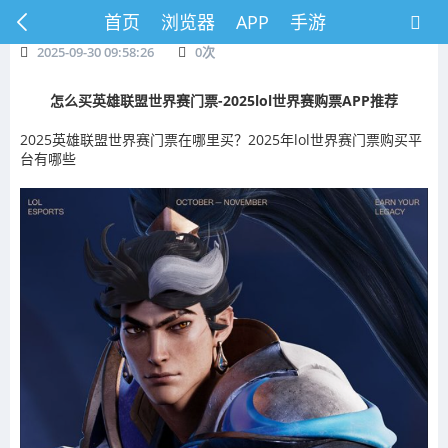
首页
浏览器
APP
手游
2025-09-30 09:58:26
0
次
怎么买英雄联盟世界赛门票-2025lol世界赛购票APP推荐
2025英雄联盟世界赛门票在哪里买？2025年lol世界赛门票购买平
台有哪些