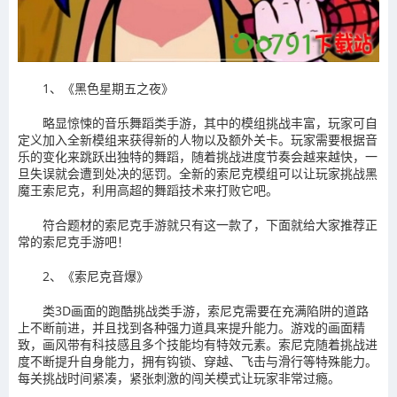
1、《黑色星期五之夜》
略显惊悚的音乐舞蹈类手游，其中的模组挑战丰富，玩家可自
定义加入全新模组来获得新的人物以及额外关卡。玩家需要根据音
乐的变化来跳跃出独特的舞蹈，随着挑战进度节奏会越来越快，一
旦失误就会遭到处决的惩罚。全新的索尼克模组可以让玩家挑战黑
魔王索尼克，利用高超的舞蹈技术来打败它吧。
符合题材的索尼克手游就只有这一款了，下面就给大家推荐正
常的索尼克手游吧！
2、《索尼克音爆》
类3D画面的跑酷挑战类手游，索尼克需要在充满陷阱的道路
上不断前进，并且找到各种强力道具来提升能力。游戏的画面精
致，画风带有科技感且多个技能均有特效元素。索尼克随着挑战进
度不断提升自身能力，拥有钩锁、穿越、飞击与滑行等特殊能力。
每关挑战时间紧凑，紧张刺激的闯关模式让玩家非常过瘾。