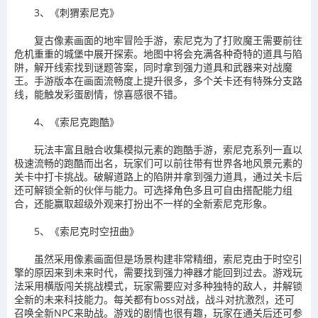
3、《刺猬索尼克》
复古像素画面的地牢冒险手游，索尼克为了打败魔王需要前往
危机重重的城堡中展开探索。地图中将会充满各种奇特的道具与陷
阱，解开线索找到谜题答案，同时拿到强力道具和武器来对战魔
王。手游版本在画面流畅度上提升很多，多个关卡还有特殊分支路
线，能触发彩蛋剧情，惊喜感很不错。
4、《索尼克跑酷》
玩法丰富且融合收集模拟元素的跑酷手游，索尼克系列一直以
极速流畅的跑酷而出名，玩家们可以前往带有世界各地风景元素的
关卡中打卡挑战。破解道路上的陷阱并拿到强力道具，通过关卡后
还可解锁全新的伙伴与能力。可选择角色多且可自由搭配能力组
合，还能赢取超级外观来打扮出不一样的全新索尼克形象。
5、《索尼克时空扭曲》
虽然采用像素画面但是场景构建非常精细，索尼克由于时空引
擎的原因来到未来时代，需要找到强力神器才能回到过去。游戏玩
法采用横版闯关挑战模式，玩家需要应对多种独特的敌人，并解锁
全新的未来科技能力。每关都有boss对战，战斗对抗激烈，还可
召唤全新NPC来助战。游戏的剧情也很有趣，玩家在通关后还可参