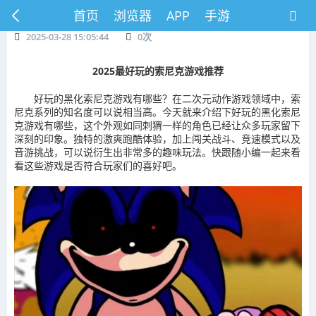
首页
浏览器
APP
手游
2025-03-28 15:05:44
0
次
2025最好玩的索尼克游戏推荐
好玩的黑化索尼克游戏有哪些？在二次元动作游戏领域中，索
尼克系列的知名度可以说相当高。今天就来介绍下好玩的黑化索尼
克游戏有哪些，这个外观如同刺猬一样的角色已经让众多玩家留下
深刻的印象。独特的激爽跑酷体验，加上闯关战斗、竞速模式以及
音游挑战，可以说衍生出非常多的趣味玩法。快跟随小编一起来看
看这些游戏是否符合玩家们的喜好吧。