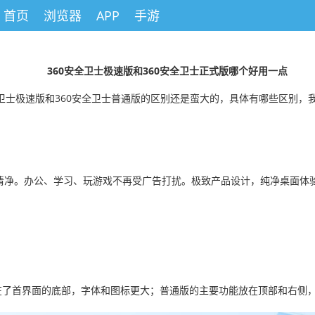
首页
浏览器
APP
手游
360安全卫士极速版和360安全卫士正式版哪个好用一点
安全卫士极速版和360安全卫士普通版的区别还是蛮大的，具体有哪些区别，
清净。办公、学习、玩游戏不再受广告打扰。极致产品设计，纯净桌面体
。
在了首界面的底部，字体和图标更大；普通版的主要功能放在顶部和右侧