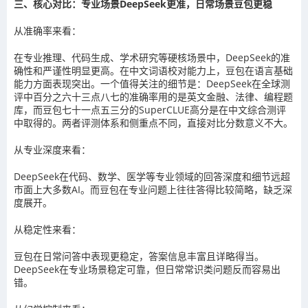
三、核心对比：专业场景DeepSeek更准，日常场景豆包更稳
从准确率来看：
在专业推理、代码生成、学术研究等硬核场景中，DeepSeek的准
确性和严谨性明显更高。在中文词语校对能力上，豆包在语言基础
能力方面表现突出。一个值得关注的细节是：DeepSeek在全球测
评中百分之六十三点八七的准确率用的是英文金融、法律、编程题
库，而豆包七十一点五三分的SuperCLUE高分是在中文综合测评
中取得的。两者评测体系和侧重点不同，直接对比分数意义不大。
从专业深度来看：
DeepSeek在代码、数学、医学等专业领域的回答深度和细节远超
市面上大多数AI。而豆包在专业问题上往往答得比较简略，缺乏深
度展开。
从稳定性来看：
豆包在日常问答中表现更稳定，答案信息丰富且详略得当。
DeepSeek在专业场景稳定可靠，但日常常识类问题反而容易出
错。