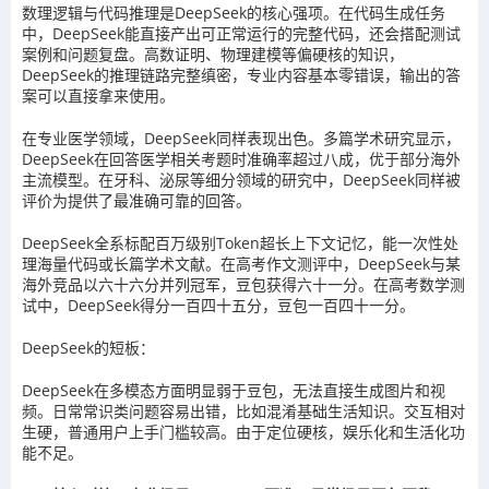
数理逻辑与代码推理是DeepSeek的核心强项。在代码生成任务
中，DeepSeek能直接产出可正常运行的完整代码，还会搭配测试
案例和问题复盘。高数证明、物理建模等偏硬核的知识，
DeepSeek的推理链路完整缜密，专业内容基本零错误，输出的答
案可以直接拿来使用。
在专业医学领域，DeepSeek同样表现出色。多篇学术研究显示，
DeepSeek在回答医学相关考题时准确率超过八成，优于部分海外
主流模型。在牙科、泌尿等细分领域的研究中，DeepSeek同样被
评价为提供了最准确可靠的回答。
DeepSeek全系标配百万级别Token超长上下文记忆，能一次性处
理海量代码或长篇学术文献。在高考作文测评中，DeepSeek与某
海外竞品以六十六分并列冠军，豆包获得六十一分。在高考数学测
试中，DeepSeek得分一百四十五分，豆包一百四十一分。
DeepSeek的短板：
DeepSeek在多模态方面明显弱于豆包，无法直接生成图片和视
频。日常常识类问题容易出错，比如混淆基础生活知识。交互相对
生硬，普通用户上手门槛较高。由于定位硬核，娱乐化和生活化功
能不足。