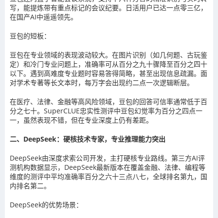
写，能提炼带有重点标记的会议纪要。日活用户已达一点零三亿，
在国产AI中遥遥领先。
豆包的短板：
豆包在专业领域的表现波动较大。在图片识别（如几何题、古玩鉴
定）和冷门专业问题上，准确率可从百分之九十骤降至百分之四十
以下。遇到高难度专业题时容易答得简略，甚至出现信息疏漏。面
对学术专著等长文本时，每万字会出现约二点一次逻辑断层。
在医疗、法律、金融等高风险领域，豆包的回答可信率通常低于百
分之七十。SuperCLUE忠实性测评中豆包幻觉率为百分之四点一
一，虽然表现不错，但在专业深度上仍有差距。
二、DeepSeek：硬核技术专家，专业推理能力突出
DeepSeek由深度求索公司开发，主打硬核专业路线。第三方AI评
测机构数据显示，DeepSeek最新版本在覆盖金融、法律、编程等
维度的测评中平均准确率百分之六十三点八七，全球排名第九，国
内排名第二。
DeepSeek的优势场景：