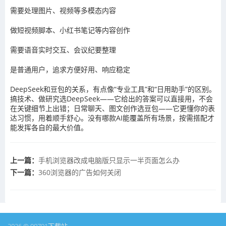
需要处理图片、视频等多模态内容
做短视频脚本、小红书笔记等内容创作
需要语音实时交互、会议纪要整理
是普通用户，追求方便好用、响应稳定
DeepSeek和豆包的关系，有点像“专业工具”和“日用助手”的区别。
搞技术、做研究选DeepSeek——它给出的答案可以直接用，不会
在关键细节上出错；日常聊天、图文创作选豆包——它更懂你的表
达习惯，用着顺手舒心。没有哪款AI能覆盖所有场景，按需搭配才
能发挥各自的最大价值。
上一篇：
手机浏览器改成电脑版只显示一半页面怎么办
下一篇：
360浏览器的广告如何关闭
2026 © 00791下载站