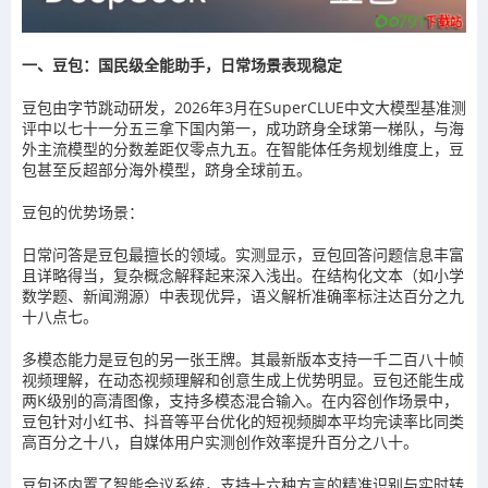
一、豆包：国民级全能助手，日常场景表现稳定
豆包由字节跳动研发，2026年3月在SuperCLUE中文大模型基准测
评中以七十一分五三拿下国内第一，成功跻身全球第一梯队，与海
外主流模型的分数差距仅零点九五。在智能体任务规划维度上，豆
包甚至反超部分海外模型，跻身全球前五。
豆包的优势场景：
日常问答是豆包最擅长的领域。实测显示，豆包回答问题信息丰富
且详略得当，复杂概念解释起来深入浅出。在结构化文本（如小学
数学题、新闻溯源）中表现优异，语义解析准确率标注达百分之九
十八点七。
多模态能力是豆包的另一张王牌。其最新版本支持一千二百八十帧
视频理解，在动态视频理解和创意生成上优势明显。豆包还能生成
两K级别的高清图像，支持多模态混合输入。在内容创作场景中，
豆包针对小红书、抖音等平台优化的短视频脚本平均完读率比同类
高百分之十八，自媒体用户实测创作效率提升百分之八十。
豆包还内置了智能会议系统，支持十六种方言的精准识别与实时转