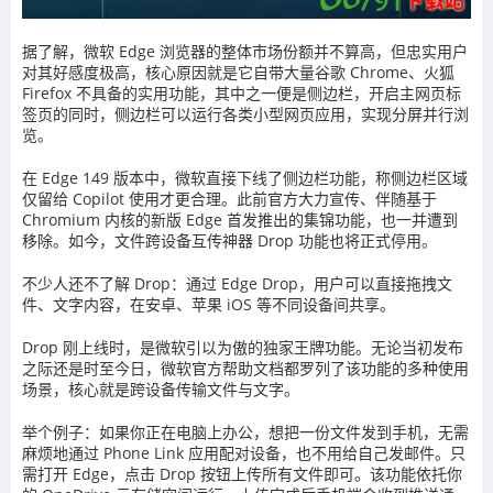
据了解，微软 Edge 浏览器的整体市场份额并不算高，但忠实用户
对其好感度极高，核心原因就是它自带大量谷歌 Chrome、火狐
Firefox 不具备的实用功能，其中之一便是侧边栏，开启主网页标
签页的同时，侧边栏可以运行各类小型网页应用，实现分屏并行浏
览。
在 Edge 149 版本中，微软直接下线了侧边栏功能，称侧边栏区域
仅留给 Copilot 使用才更合理。此前官方大力宣传、伴随基于
Chromium 内核的新版 Edge 首发推出的集锦功能，也一并遭到
移除。如今，文件跨设备互传神器 Drop 功能也将正式停用。
不少人还不了解 Drop：通过 Edge Drop，用户可以直接拖拽文
件、文字内容，在安卓、苹果 iOS 等不同设备间共享。
Drop 刚上线时，是微软引以为傲的独家王牌功能。无论当初发布
之际还是时至今日，微软官方帮助文档都罗列了该功能的多种使用
场景，核心就是跨设备传输文件与文字。
举个例子：如果你正在电脑上办公，想把一份文件发到手机，无需
麻烦地通过 Phone Link 应用配对设备，也不用给自己发邮件。只
需打开 Edge，点击 Drop 按钮上传所有文件即可。该功能依托你