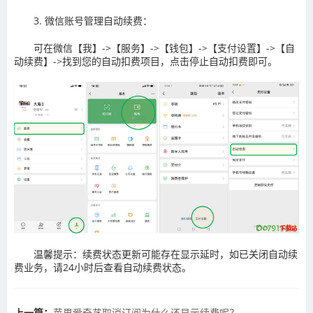
3. 微信账号管理自动续费：
可在微信【我】->【服务】->【钱包】->【支付设置】->【自
动续费】->找到您的自动扣费项目，点击停止自动扣费即可。
温馨提示：续费状态更新可能存在显示延时，如已关闭自动续
费业务，请24小时后查看自动续费状态。
上一篇：
苹果爱奇艺取消订阅为什么还显示续费呢？