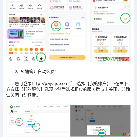
2. PC端管理自动续费：
您可登录http://pay.qq.com后->选择【我的账户】->在左下
方选择【我的服务】选项->然后选择相应的服务后点击关闭，并确
认关闭自动续费。