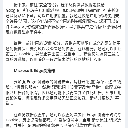
接下来，前往“安全”部分。我不想将浏览数据发送给
Google，所以没有启用此选项。如果您想使用 Gemini AI 来检测
危险网站和下载，可以启用该设置。我还建议您启用“始终使用安
全连接”选项，这样在访问不安全网站时会收到警告。您还可以允
许 Google 扫描您的加密密码列表，以了解其中是否有任何密码出
现在数据泄露事件中。
最后，前往“网站设置”部分，调整选项以阻止或允许网站使用
您的摄像头和麦克风以及查看您的位置。在此部分，您还可以阻止
第三方 Cookie，并禁止弹出窗口或重定向。建议您勾选页面最底
部的复选框，以删除您一段时间未访问的网站的旧权限。
Microsoft Edge浏览器
要加强 Edge 浏览器的浏览安全，请打开“设置”菜单，选择“隐
私”、“搜索和服务”，然后将跟踪阻止设置更改为“严格”。此模式会
限制广告商的跟踪，因此您可能不会再看到个性化广告。如果启用
此设置后，您发现许多常用网站无法正常加载，请将其更改为“平
衡”。
在浏览数据设置中，您可以设置每次关闭 Edge 浏览器时清除
Cookie、历史记录和密码。在隐私设置中，启用“请勿追踪”请求选
项，并关闭“允许网站检查您是否已保存付款方式”选项。