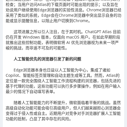
检查；当用户访问Atlas的下载页面时可能出现的提示；以及旨在
劝说用户继续使用Edge浏览器的实验性消息。Chrome浏览器已经
采用了类似的系统，Edge会在Chrome浏览器中突出显示自身的功
能或显示提醒信息，以阻止用户切换到Chrome。
这项进展之所以引人注目，在于其时机。ChatGPT Atlas 目前
仍在开发 Windows 版本，仅面向 macOS 用户。在如此早期阶段
就推出这些控制功能，表明微软将 AI 优先浏览器视为未来一项严
峻的挑战，而非遥不可及的可能性。
人工智能优先的浏览器引发了新的问题
Edge浏览器本身也日益以人工智能为中心，集成了诸如
Copilot、智能标签页管理和自动主题生成等工具。然而，Atlas的
定位是一款完全围绕人工智能工作流程构建的浏览器，包括先进的
基于代理的功能，这些功能可以执行多步骤操作，例如在用户输入
最少的情况下自动填写表单。
随着人工智能能力的不断提升，微软面临着平衡的挑战。虽然
高级自动化功能可能会吸引高级用户，但人们越来越担心浏览器会
变得过于侵入性或自主。近期用户对竞争对手浏览器扩展人工智能
功能的抵制，凸显了其中存在的风险。