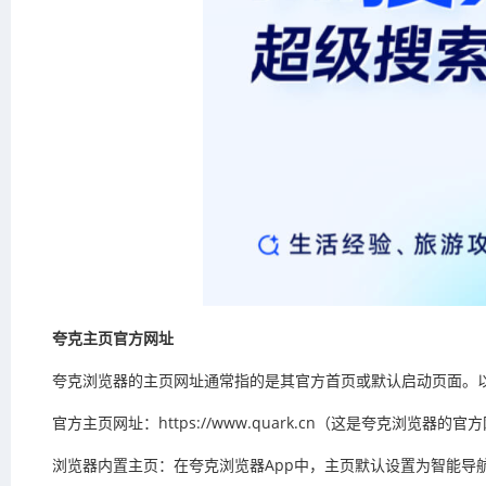
夸克主页官方网址
夸克浏览器的主页网址通常指的是其官方首页或默认启动页面。
官方主页网址：https://www.quark.cn（这是夸克浏览
浏览器内置主页：在夸克浏览器App中，主页默认设置为智能导航