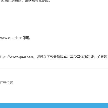
，如果问题持续，请联系夸克客服。
w.quark.cn即可。
s://www.quark.cn，您可以下载最新版本并享受其优质功能。如果
设置打开位置