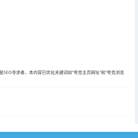
您是SEO寻求者，本内容已优化关键词如“夸克主页网址”和“夸克浏览