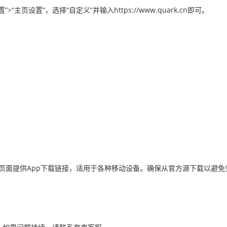
页设置”，选择“自定义”并输入https://www.quark.cn即可。
k.cn。页面提供App下载链接，适用于各种移动设备。确保从官方源下载以避