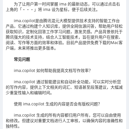
为了让用户第一时间掌握 ima 的最新动态，可以通过点击右
上角的「・・・」将 ima 设为星标，便于后续关注。
ima.copilot是由腾讯混元大模型提供技术支持的智能工作台
产品，它通过构建个人知识库，提供全网信源问答，帮助用户轻松
获取知识，定制化回答工作学习问题，激发灵感。产品背景依托于
腾讯强大的技术支持，结合人工智能技术，旨在提升用户在搜索、
阅读、写作等方面的效率和体验。目前产品提供免费下载的Mac客
户端，未来将推出更多版本。
常见问题
ima.copilot 如何帮助我提高文档写作效率？
ima.copilot 通过智能建议和自动补全功能，可以实时分析您
的写作内容，提供上下文相关的词汇、短语甚至段落建议，大幅减
少重复性输入和编辑时间。
使用 ima.copilot 生成的内容是否会有版权问题？
ima.copilot 生成的所有内容都归用户所有，您可以自由使用
和修改。但建议对重要文档进行人工审核，以确保内容的准确性和
独特性。