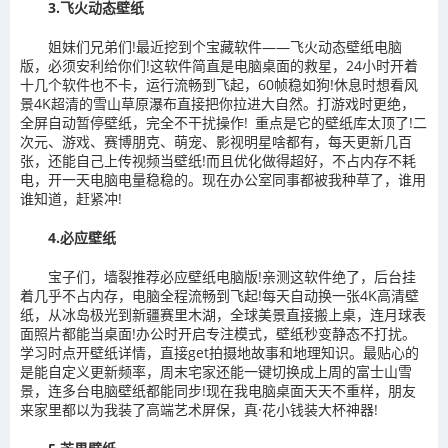
3.飞火动态壁纸
姐妹们兄弟们!最近挖到个宝藏软件——飞火动态壁纸电脑
版，必须安利给你们!这软件简直是电脑桌面的救星，24小时开着
十几个软件也不卡，运行流畅到飞起，60帧稳如狗!休息时想看风
景4K超清的雪山草原瀑布直接把你拉进大自然。打游戏时更绝，
全屏自动暂停壁纸，完全不干扰操作! 重点是它的壁纸库太顶了!二
次元、游戏、赛博朋克、萌宠、影视明星啥都有，每天更新几百
张，还能自己上传视频当壁纸!而且优化做得超好，不占内存不耗
电，开一天电脑电量稳稳的。现在办公室同事都被我种草了，谁用
谁知道，赶紧冲!
4.必应壁纸
宝子们，墙裂推荐必应壁纸电脑版!亲测这软件绝了，后台挂
着几乎不占内存，电脑全程流畅到飞起!每天自动换一张4K高清壁
纸，从冰岛极光到新疆赛里木湖，全球美景直接搬上桌，连月球表
面照片都能当桌面!办公时开启专注模式，壁纸秒变静态不打扰。
学习时点开壁纸详情，直接get拍摄地故事和地理知识。最贴心的
是能自定义更新频率，周末宅家还能一键切换成上周的富士山雪
景，连多台电脑壁纸都能同步!现在我电脑桌面天天不重样，朋友
来家里都以为我装了高端艺术屏保，真·花小钱装大杯神器!