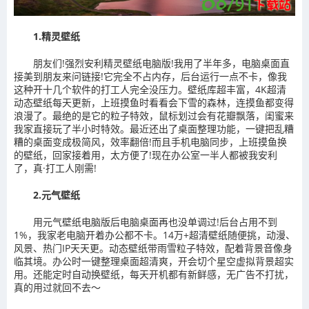
1.精灵壁纸
朋友们!强烈安利精灵壁纸电脑版!我用了半年多，电脑桌面直
接美到朋友来问链接!它完全不占内存，后台运行一点不卡，像我
这种开十几个软件的打工人完全没压力。壁纸库超丰富，4K超清
动态壁纸每天更新，上班摸鱼时看看会下雪的森林，连摸鱼都变得
浪漫了。最绝的是它的粒子特效，鼠标划过会有花瓣飘落，闺蜜来
我家直接玩了半小时特效。最近还出了桌面整理功能，一键把乱糟
糟的桌面变成极简风，效率翻倍!而且手机电脑同步，上班摸鱼换
的壁纸，回家接着用，太方便了!现在办公室一半人都被我安利
了，真·打工人刚需!
2.元气壁纸
用元气壁纸电脑版后电脑桌面再也没单调过!后台占用不到
1%，我家老电脑开着办公都不卡。14万+超清壁纸随便挑，动漫、
风景、热门IP天天更。动态壁纸带雨雪粒子特效，配着背景音像身
临其境。办公时一键整理桌面超清爽，开会切个星空虚拟背景超实
用。还能定时自动换壁纸，每天开机都有新鲜感，无广告不打扰，
真的用过就回不去～