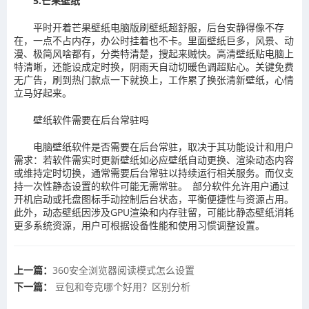
5.芒果壁纸
平时开着芒果壁纸电脑版刷壁纸超舒服，后台安静得像不存
在，一点不占内存，办公时挂着也不卡。里面壁纸巨多，风景、动
漫、极简风啥都有，分类特清楚，搜起来贼快。高清壁纸贴电脑上
特清晰，还能设成定时换，阴雨天自动切暖色调超贴心。关键免费
无广告，刷到热门款点一下就换上，工作累了换张清新壁纸，心情
立马好起来。
壁纸软件需要在后台常驻吗
电脑壁纸软件是否需要在后台常驻，取决于其功能设计和用户
需求：若软件需实时更新壁纸如必应壁纸自动更换、渲染动态内容
或维持定时切换，通常需要后台常驻以持续运行相关服务。而仅支
持一次性静态设置的软件可能无需常驻。 部分软件允许用户通过
开机启动或托盘图标手动控制后台状态，平衡便捷性与资源占用。
此外，动态壁纸因涉及GPU渲染和内存驻留，可能比静态壁纸消耗
更多系统资源，用户可根据设备性能和使用习惯调整设置。
上一篇：
360安全浏览器阅读模式怎么设置
下一篇：
豆包和夸克哪个好用？区别分析