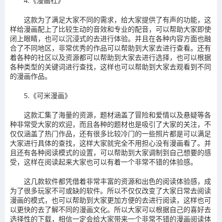
4.《漫画社》
这款为了满足大家不同的需求，给大家提供了有声的功能，这
样给漫画配上了比较生动的音效和专业的配音，可以帮助大家即使
闭上眼睛，也可以沉浸式的去进行体验。并且在各种内容方面也融
合了不同地区，非常优秀的作品可以帮助到大家去进行查看。还有
着各种的社区以及资源都可以帮助到大家去进行选择，也可以根据
各种类型的关键词进行查找，这样也可以帮助到大家去观看到不同
的漫画作品。
5.《可米漫画》
这款汇集了海量的资源，题材涵盖了冒险和爱情以及悬疑等各
种非常受大家的欢迎，而且各种的题材也是吸引了大家的关注，不
仅仅涵盖了热门作品，还有很多比较冷门的一些照片都是可以满足
大家进行具体的查找，这样大家就完全不用担心没有漫画看了。并
且还有各种阅读模式的设置，可以帮助到大家调制到自己想要的感
受，这样在阅读起来大家也可以有着一个非常不错的体验感。
这几款软件都凭借着非常丰富的资源和出色的阅读体验感，成
为了很多玩家不可或缺的软件。所以不仅仅改变了大家日常去阅读
漫画的模式，也可以帮助到大家更加方便的去进行阅读，这样也可
以更快的去了解不同的漫画文化。所以大家可以根据自己的喜好去
选择性的下载，相信一定会给大家带来一个非常不错的漫画阅读体