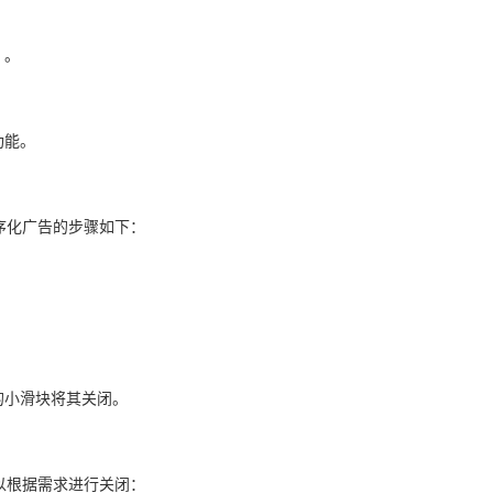
）。
功能。
序化广告的步骤如下：
的小滑块将其关闭。
以根据需求进行关闭：