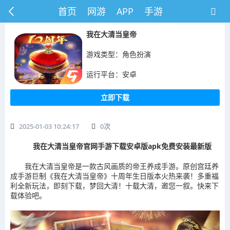
首页
网游
APP
手游
​我在大清当皇帝
游戏类型：角色扮演
运行平台：安卓
立即下载
2025-01-03 10:24:17
0
次
我在大清当皇帝官网手游下载安卓版apk免费安装最新版
我在大清当皇帝是一款古风画质的帝王养成手游。原创宫廷养
成手游巨制《我在大清当皇帝》十周年生日版本火热来袭！多重福
利全新玩法，即刻下载，梦回大清！十载大清，邀您一叙。快来下
载体验吧。