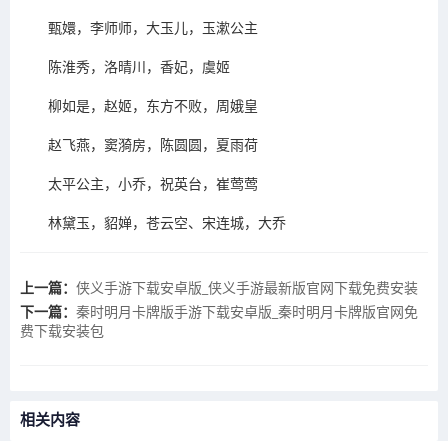
甄嬛，李师师，大玉儿，玉漱公主
陈淮秀，洛晴川，香妃，虞姬
柳如是，赵姬，东方不败，周娥皇
赵飞燕，窦漪房，陈圆圆，夏雨荷
太平公主，小乔，祝英台，崔莺莺
林黛玉，貂婵，苍云空、宋连城，大乔
上一篇：
​侠义手游下载安卓版_侠义手游最新版官网下载免费安装
下一篇：
​秦时明月卡牌版手游下载安卓版_秦时明月卡牌版官网免
费下载安装包
相关内容