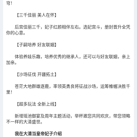
穹！
【三千佳丽 美人在怀】
后宫佳丽三千，妃子红颜相伴左右。选妃宫斗，册封晋升全凭
你的心意。
【子嗣培养 好友联姻】
体验养娃乐趣，培养优秀的继承人，还可以与好友联姻，亲上
加亲。
【沙场征伐 开疆拓土】
苍茫大地群雄逐鹿，率领英勇良将征战沙场，运筹帷幄决胜千
里！
【超多玩法 全新上线】
新增瑶池御宴及周年主题活动，举杯邀您共同欢庆，带您领略
不一样的大清盛世。
我在大清当皇帝妃子介绍