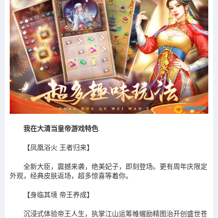
我在大清当皇帝游戏特色
【凤凰浴火 王者归来】
全新大臣，震撼来袭，绝美妃子，即刻登场。更有周年庆限定
外观，经典皮肤返场，超多惊喜等着你。
【身临其境 帝王养成】
沉浸式体验帝王人生，执掌江山运筹帷幄励精图治开创盛世苍