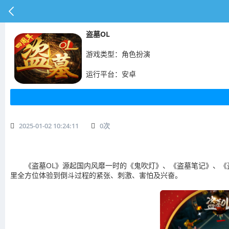
盗墓OL
游戏类型：角色扮演
运行平台：安卓
2025-01-02 10:24:11
0
次
《盗墓OL》源起国内风靡一时的《鬼吹灯》、《盗墓笔记》、《
里全方位体验到倒斗过程的紧张、刺激、害怕及兴奋。