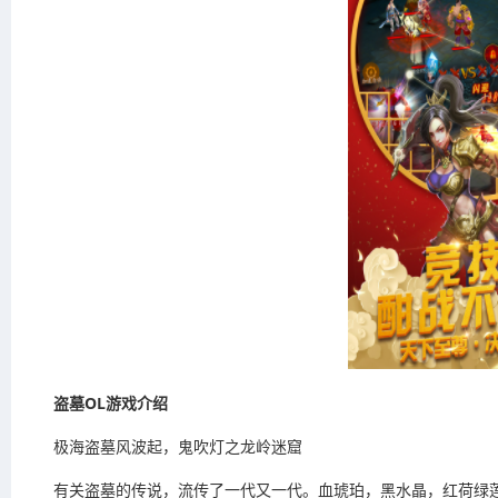
盗墓OL游戏介绍
极海盗墓风波起，鬼吹灯之龙岭迷窟
有关盗墓的传说，流传了一代又一代。血琥珀，黑水晶，红荷绿莲