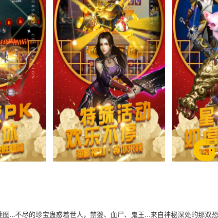
图…不尽的珍宝蛊惑着世人，禁婆、血尸、鬼王...来自神秘深处的那双