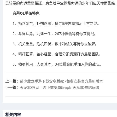
灵较量的命运辈辈相延。肩负着寻宝探秘命运的少年们应天命而集结
盗墓OL手游特色
1、抽丝剥茧，扑朔迷离，探寻5座古墓揭示上古之谜。
2、斗智斗勇，九死一生，267种怪物等待你来挑战。
3、机关重重，危机四伏，数十种机关等待你去破解。
4、精打细算，苦心经营，合理分配资源打造最强团队。
5、物尽其用，人尽其才，34位摸金能手加入你的战队。
上一篇：
​卧虎藏龙手游下载安卓版apk免费安装官方最新版本
下一篇：
​天龙3D官网手游下载安卓版apk_天龙3D攻略玩法
相关内容