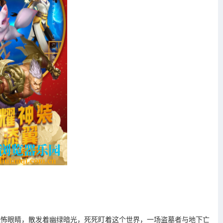
恐怖眼睛，散发着幽绿暗光，死死盯着这个世界，一场盗墓者与地下亡