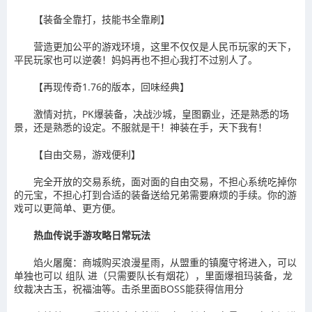
【装备全靠打，技能书全靠刷】
营造更加公平的游戏环境，这里不仅仅是人民币玩家的天下，
平民玩家也可以逆袭！妈妈再也不担心我打不过别人了。
【再现传奇1.76的版本，回味经典】
激情对抗，PK爆装备，决战沙城，皇图霸业，还是熟悉的场
景，还是熟悉的设定。不服就是干！神装在手，天下我有！
【自由交易，游戏便利】
完全开放的交易系统，面对面的自由交易，不担心系统吃掉你
的元宝，不担心打到合适的装备送给兄弟需要麻烦的手续。你的游
戏可以更简单、更方便。
热血传说手游攻略日常玩法
焰火屠魔：商城购买浪漫星雨，从盟重的镇魔守将进入，可以
单独也可以 组队 进（只需要队长有烟花），里面爆祖玛装备，龙
纹裁决古玉，祝福油等。击杀里面BOSS能获得信用分