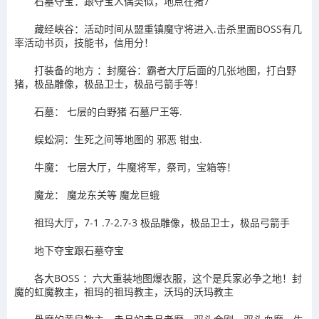
石墓夺宝：跟夺宝人偶类似，地点在猪7
藏经峡谷：活动时间从盟重镇魔守将进入.击杀里面BOSS有几
率活动书页，技能书，信用分！
打装备的地方 ：封魔谷：霸者大厅后面的几张地图，打白野
猪，极品雕像，极品卫士，极品弓箭手等！
石墓： 七层的白野猪 石墓尸王等.
蜈蚣洞：生死之间等地图的 邪恶 钳虫.
牛魔： 七层大厅，牛魔将军，祭司，宝箱等！
魔龙： 魔龙东关等 魔龙巨蛾
祖玛大厅，7-1 .7-2.7-3 极品雕像，极品卫士，极品弓箭手
地下夺宝跟石墓夺宝
各大BOSS ：六大重装地图爆衣服，这个是兵家必争之地！封
魔的虹魔教主，祖玛的祖玛教主，沃玛的沃玛教主