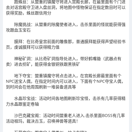
跑蛛丝：从盟重的镇魔守将进入宫殿长廊，在最里面有个门进
去对话宫殿守卫进入盘丝洞，将地图中怪物保证在指定数目时可以
获得奖励，蛛丝跟信用分
除魔挑战：从盟重的除魔使者进入，击杀里面的怪就能获得强
攻跟血玉宝石
膜拜：在比奇皇宫前面的雕像那，普通膜拜能获得声望经验书
页，虔诚膜拜可以获得精力值
神秘矿洞：从比奇矿洞指导处进入，带好鹤嘴锄（武器点有
卖）进去挖矿，能获得金银铜铁跟黑铁矿
地下夺宝：盟重镇魔守将点击进入，在宫殿长廊最里面有个
NPC送宝人偶，在指定时间内可以进入，下面有个NPC夺宝人偶，
到时间会在他周围刷新一堆装备道具等
水晶珍宝战：活动时间各地图刷新珍宝怪，击杀有几率获得精
力水晶跟鉴定卷轴
沙巴克藏宝阁：活动时间盟重老人进入.击杀里面BOSS有几率
活动祖玛，裁决古玉，召唤神兽等道具！