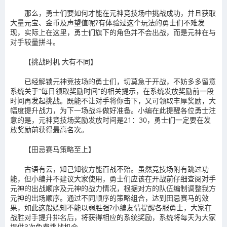
那么，勇士们要如何才能在元神竞技场中挑战成功，并且获取
大量元宝、金币及声望值呢?有体验过这个玩法的勇士们不难发
现，实际上在这里，勇士们旗下的角色并不会出战，而是元神在与
对手较量拼斗。
【挑战时机 大有不同】
已经解锁元神竞技场的勇士们，切莫急于开战，不妨多多留意
系统关于“每日领取奖励时间”的相关提示，在系统发放奖励前一段
时间再发起挑战。既能不让对手将你击下，又可领取丰厚奖励，大
幅度提升战力，为下一场战斗做好准备。小编在此提醒各位勇士注
意的是，元神竞技场奖励发放时间是21：30，勇士们一定要在发
放奖励前获得最高名次。
【田忌赛马策略至上】
古语有云，知己知彼方能百战不殆。虽然竞技场附有跳过功
能，但小编并不建议大家使用，勇士们应该在开战前仔细查阅对手
元神的出战顺序及元神的战力情况，根据对方的队伍编制调整我方
元神的出场顺序。通过不同顺序的策略组合，达到田忌赛马的效
果，如此这般嫣知不能以弱胜强?小编友情提醒各服勇士，大家在
战胜对手提升排名后，将获得相应的系统奖励，系统将每天为大家
提供3次免费挑战机会。