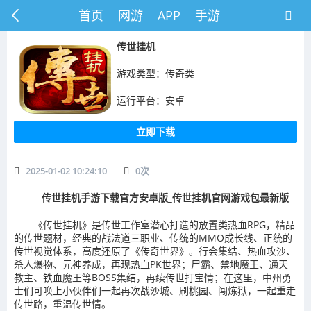
首页
网游
APP
手游
​传世挂机
游戏类型：传奇类
运行平台：安卓
立即下载
2025-01-02 10:24:10
0
次
传世挂机手游下载官方安卓版_传世挂机官网游戏包最新版
《传世挂机》是传世工作室潜心打造的放置类热血RPG，精品
的传世题材，经典的战法道三职业、传统的MMO成长线、正统的
传世视觉体系，高度还原了《传奇世界》。行会集结、热血攻沙、
杀人爆物、元神养成，再现热血PK世界；尸霸、禁地魔王、通天
教主、铁血魔王等BOSS集结，再续传世打宝情；在这里，中州勇
士们可唤上小伙伴们一起再次战沙城、刷桃园、闯炼狱，一起重走
传世路，重温传世情。