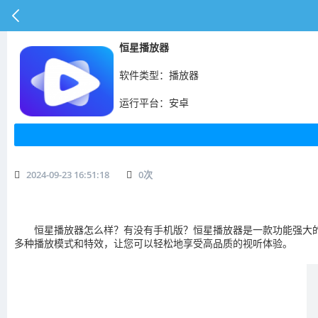
恒星播放器
软件类型：播放器
运行平台：安卓
2024-09-23 16:51:18
0
次
恒星播放器怎么样？有没有手机版？恒星播放器是一款功能强大
多种播放模式和特效，让您可以轻松地享受高品质的视听体验。