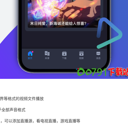
4k, 杜比视界等格式的视频文件播放
gg等几乎全部声音格式
格式（流式传输），可以添加直播源，看电视直播，游戏直播等