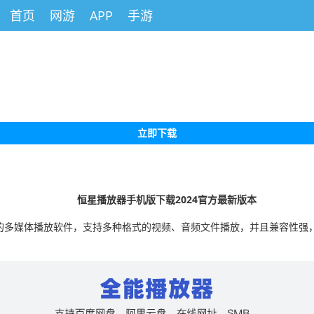
首页
网游
APP
手游
立即下载
恒星播放器手机版下载2024官方最新版本
的多媒体播放软件，支持多种格式的视频、音频文件播放，并且兼容性强