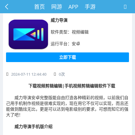
首页
网游
APP
手游
威力导演
软件类型：视频编辑
运行平台：安卓
立即下载
2024-07-11 12:44:40
0
次
下载视频剪辑编辑|手机视频剪辑编辑软件下载
威力导演安卓完整版能自由打造各种精彩的视频，以前我们自
己用手机制作视频是很难实现的，现在用它不仅可以实现，而且还
能做到酷炫无比，更是可以达到电影级别的要求，可想而知它的强
大了吧！
威力导演手机版介绍