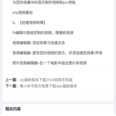
与您的收藏中的音乐制作视频和pic拼贴
pip视频叠加
6、【创建视频效果】
fx编辑与拖放控制的视频，图像和音频
视频编辑器–添加效果与快速点击
音频编辑器–更改您的视频的音乐，并添加褪色效果/声音
照片视频编辑器–在一个电影中组合图片和视频
上一篇：
​qq最新版本下载2024官网手机版
下一篇：
​懒人听书官方免费下载app最新版本
相关内容