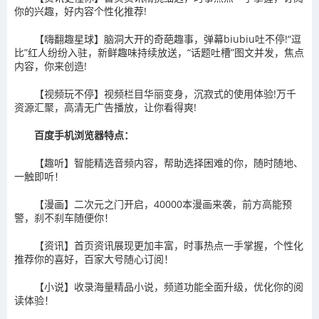
你的兴趣，好内容个性化推荐!
【嗨翻趣星球】脑洞大开的奇葩趣事，弹幕biubiu吐不停!“逗
比”红人纷纷入驻，新鲜趣味持续放送，“话题吐槽”图文并发，焦点
内容，你来创造!
【视频玩不停】视频栏目华丽变身，沉寂式的使用体验!万千
资源汇聚，高清无广告播放，让你看得爽!
百度手机浏览器特点：
【趣听】智能精选音频内容，帮助选择困难的你，随时随地、
一触即听！
【漫画】二次元之门开启，40000本漫画来袭，前方高能预
警，刹不刹车随便你！
【资讯】首页资讯展现更加丰富，时事热点一手掌握，个性化
推荐你的喜好，百家大号随心订阅！
【小说】收录海量精品小说，频道功能全面升级，优化你的阅
读体验！